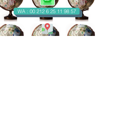
WA : 00 212 6 25 11 98 57
Casablanca-Maroc
Email : imondo18@gmail.com
facebook.com/billetsdecollection
instagram.com/billetsdecollection/