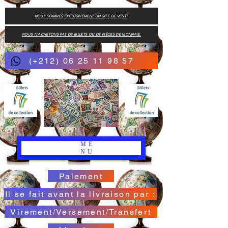
NOUS SOMMES EXCLUSIVEMENT UN SITE DE VENTE
NOUS N'ACHETONS PAS DE BILLETS OU DE PIÈCES DE MONNAIE.
(+212) 06 25 11 98 57
ME
NU
Paiement
Il se fait avant la livraison par :
Virement/Versement/Transfert