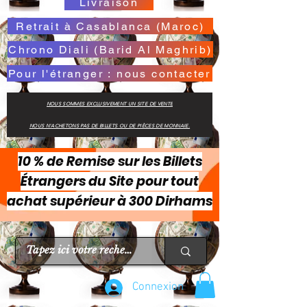
Livraison
Retrait à Casablanca (Maroc)
Chrono Diali (Barid Al Maghrib)
Pour l'étranger : nous contacter
NOUS SOMMES EXCLUSIVEMENT UN SITE DE VENTE
NOUS N'ACHETONS PAS DE BILLETS OU DE PIÈCES DE MONNAIE.
10 % de Remise sur les Billets
Étrangers du Site pour tout
achat supérieur à 300 Dirhams
Connexion