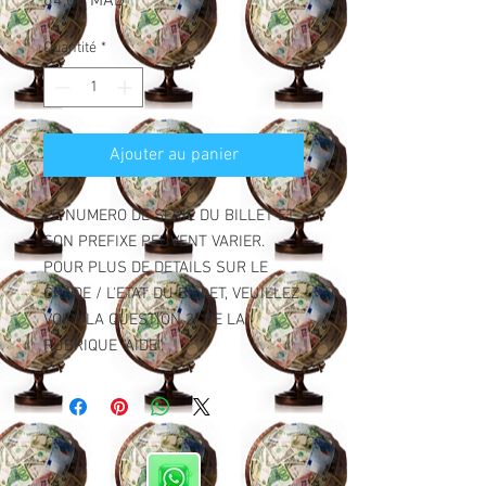
Prix
64,00 MAD
Quantité
*
Ajouter au panier
LE NUMERO DE SERIE DU BILLET ET
SON PREFIXE PEUVENT VARIER.
POUR PLUS DE DETAILS SUR LE
GRADE / L'ETAT DU BILLET, VEUILLEZ
VOIR "LA QUESTION 2" DE LA
RUBRIQUE "AIDE".