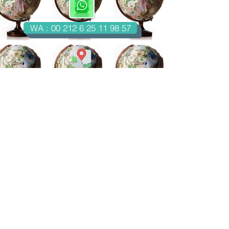
WA : 00 212 6 25 11 98 57
Casablanca-Maroc
Email : imondo18@gmail.com
facebook.com/billetsdecollection