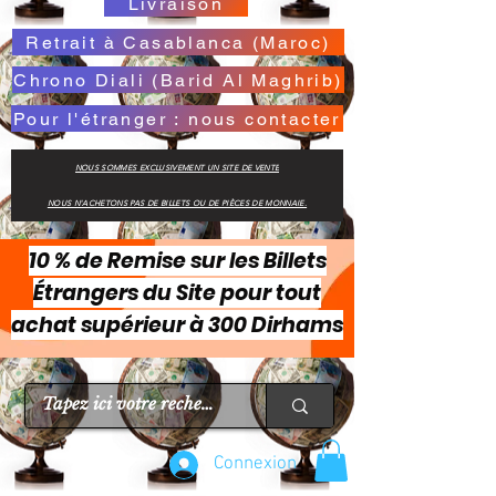
Livraison
Retrait à Casablanca (Maroc)
Chrono Diali (Barid Al Maghrib)
Pour l'étranger : nous contacter
NOUS SOMMES EXCLUSIVEMENT UN SITE DE VENTE
NOUS N'ACHETONS PAS DE BILLETS OU DE PIÈCES DE MONNAIE.
10 % de Remise sur les Billets
Étrangers du Site pour tout
achat supérieur à 300 Dirhams
Connexion