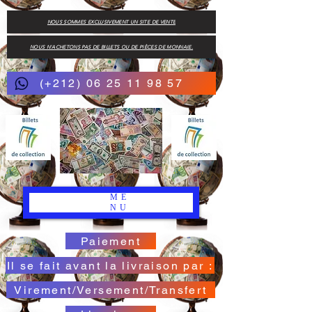
NOUS SOMMES EXCLUSIVEMENT UN SITE DE VENTE
NOUS N'ACHETONS PAS DE BILLETS OU DE PIÈCES DE MONNAIE.
(+212) 06 25 11 98 57
ME
NU
Paiement
Il se fait avant la livraison par :
Virement/Versement/Transfert