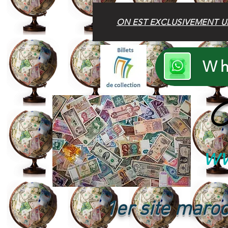
ON EST EXCLUSIVEMENT U
Wh
B
ww
1er site maroc