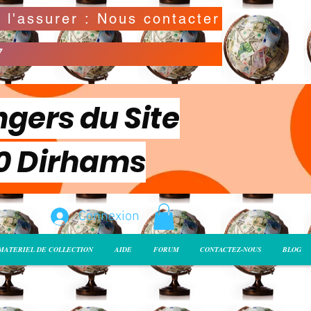
Possibilité de déclarer la valeur de l'envoi pour l'assurer : Nous contacter
7
ngers du Site
00 Dirhams
Connexion
MATERIEL DE COLLECTION
AIDE
FORUM
CONTACTEZ-NOUS
BLOG