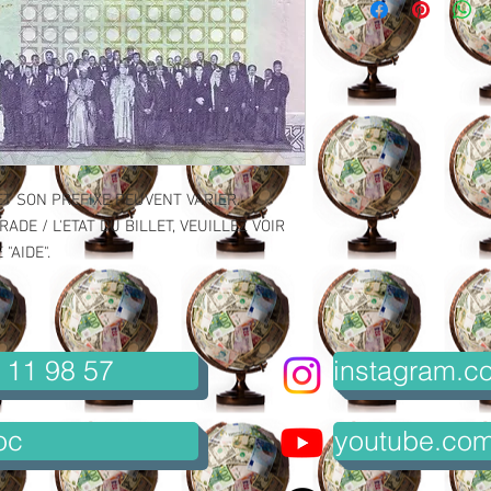
ET SON PREFIXE PEUVENT VARIER.
ADE / L'ETAT DU BILLET, VEUILLEZ VOIR
"AIDE".
 11 98 57
instagram.co
oc
youtube.com/