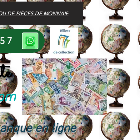
OU DE PIÈCES DE MONNAIE
 57
te
com
banque en ligne