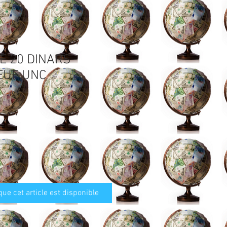
YE 20 DINARS
EUF UNC
que cet article est disponible