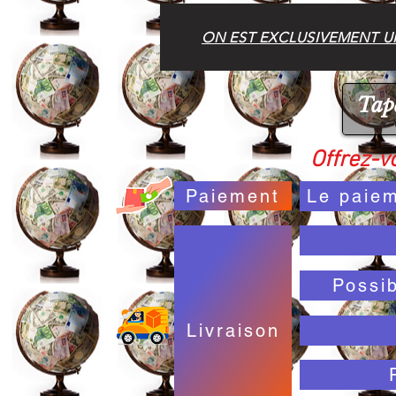
ON EST EXCLUSIVEMENT UN
Offrez-vo
Paiement
Le paiem
Possi
Livraison