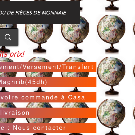
OU DE PIÈCES DE MONNAIE
ts prix!
irement/Versement/Transfert
Maghrib(45dh)
t votre commande à Casa
livraison
oc : Nous contacter