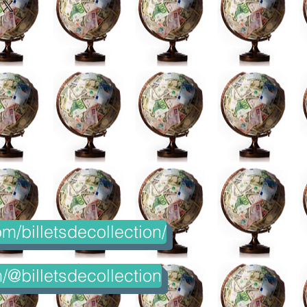
m/billetsdecollection/
@billetsdecollection