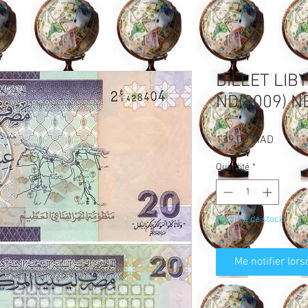
BILLET LIB
ND(2009) N
Prix
139,00 MAD
Quantité
*
Rupture de stock
Me notifier lors