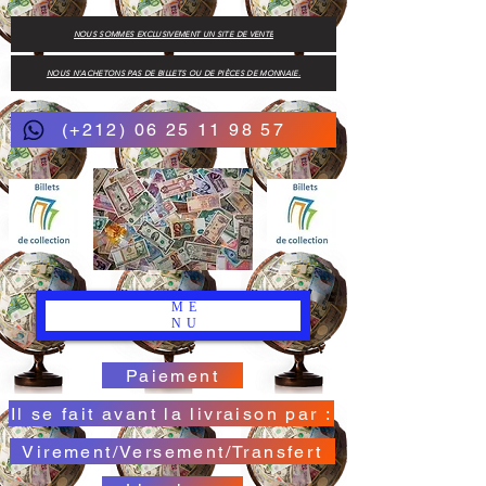
NOUS SOMMES EXCLUSIVEMENT UN SITE DE VENTE
NOUS N'ACHETONS PAS DE BILLETS OU DE PIÈCES DE MONNAIE.
(+212) 06 25 11 98 57
ME
NU
Paiement
Il se fait avant la livraison par :
Virement/Versement/Transfert