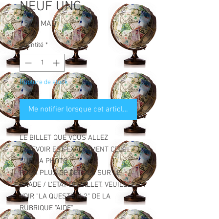
NEUF UNC
Prix
15,00 MAD
Quantité
*
Rupture de stock
Me notifier lorsque cet article est disponible
LE BILLET QUE VOUS ALLEZ
RECEVOIR EST EXACTEMENT CELUI
SUR LA PHOTO.
POUR PLUS DE DETAILS SUR LE
GRADE / L'ETAT DU BILLET, VEUILLEZ
VOIR "LA QUESTION 2" DE LA
RUBRIQUE "AIDE".