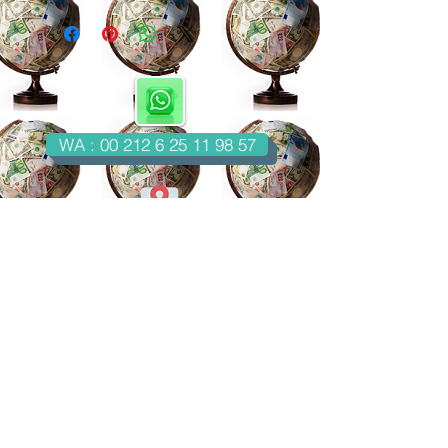
WA : 00 212 6 25 11 98 57
Casablanca-Maroc
Email : imondo18@gmail.com
facebook.com/billetsdecollection