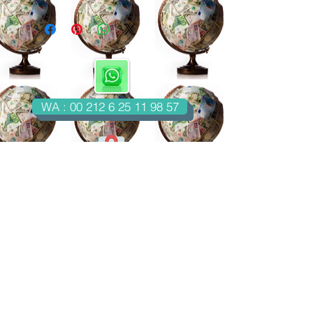
WA : 00 212 6 25 11 98 57
Casablanca-Maroc
Email : imondo18@gmail.com