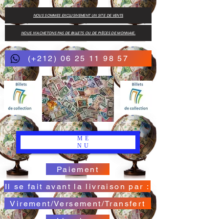
NOUS SOMMES EXCLUSIVEMENT UN SITE DE VENTE
NOUS N'ACHETONS PAS DE BILLETS OU DE PIÈCES DE MONNAIE.
(+212) 06 25 11 98 57
ME
NU
Paiement
Il se fait avant la livraison par :
Virement/Versement/Transfert