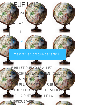
NEUF UNC
Prix
15,00 MAD
Quantité
*
Rupture de stock
Me notifier lorsque cet article est disponible
LE BILLET QUE VOUS ALLEZ
RECEVOIR EST EXACTEMENT CELUI
SUR LA PHOTO.
POUR PLUS DE DETAILS SUR LE
GRADE / L'ETAT DU BILLET, VEUILLEZ
VOIR "LA QUESTION 2" DE LA
RUBRIQUE "AIDE".