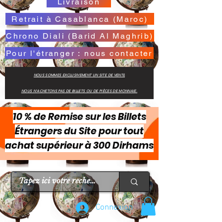
Livraison
Retrait à Casablanca (Maroc)
Chrono Diali (Barid Al Maghrib)
Pour l'étranger : nous contacter
NOUS SOMMES EXCLUSIVEMENT UN SITE DE VENTE
NOUS N'ACHETONS PAS DE BILLETS OU DE PIÈCES DE MONNAIE.
10 % de Remise sur les Billets
Étrangers du Site pour tout
achat supérieur à 300 Dirhams
Connexion