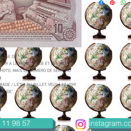
EMISE DE 10%.
VOIR A LE MEME GRADE ET LES MEMES
HOTO, MAIS LE NUMERO DE SERIE DU
ADE / L'ETAT DU BILLET, VEUILLEZ VOIR
"AIDE".
 11 98 57
instagram.co