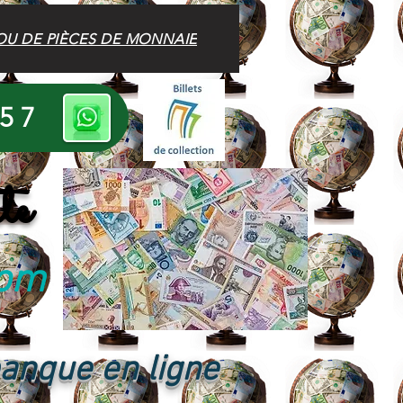
OU DE PIÈCES DE MONNAIE
 57
te
com
banque en ligne