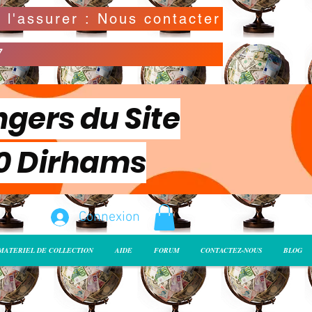
Possibilité de déclarer la valeur de l'envoi pour l'assurer : Nous contacter
7
ngers du Site
00 Dirhams
Connexion
MATERIEL DE COLLECTION
AIDE
FORUM
CONTACTEZ-NOUS
BLOG