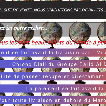
 SITE DE VENTE. NOUS N'ACHETONS PAS DE BILLETS 
us les plus beaux billets du Monde à peti
ent se fait avant la livraison par : V
Chrono Diali du Groupe Barid Al 
bilité de passer récupérer directemen
Le paiement se fait avant la 
Pour toute livraison en dehors du Mar