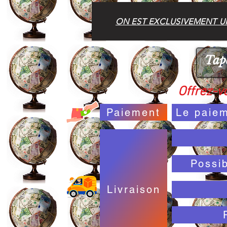
ON EST EXCLUSIVEMENT UN
Offrez-vo
Paiement
Le paiem
Possi
Livraison