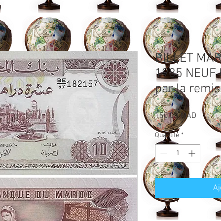
BILLET MA
1985 NEUF 
par la remi
Prix
150,00 MAD
Quantité
*
Aj