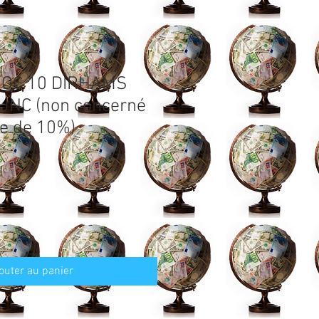
ROC 10 DIRHAMS
UNC (non concerné
se de 10%)
outer au panier