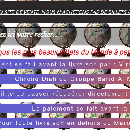
 SITE DE VENTE. NOUS N'ACHETONS PAS DE BILLETS 
us les plus beaux billets du Monde à peti
ent se fait avant la livraison par : V
Chrono Diali du Groupe Barid Al 
bilité de passer récupérer directemen
Le paiement se fait avant la 
Pour toute livraison en dehors du Mar