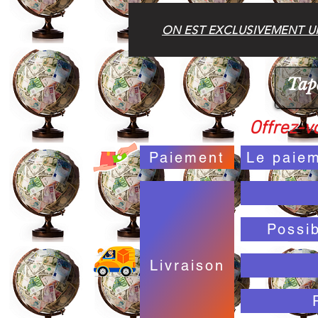
ON EST EXCLUSIVEMENT UN
Offrez-vo
Paiement
Le paiem
Possi
Livraison