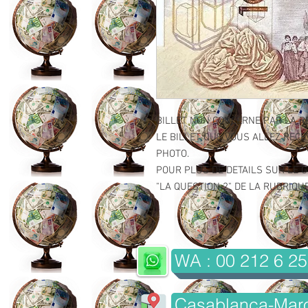
BILLET NON CONCERNE PAR LA R
LE BILLET QUE VOUS ALLEZ RECE
PHOTO.
POUR PLUS DE DETAILS SUR LE GR
"LA QUESTION 2" DE LA RUBRIQUE 
WA : 00 212 6 25
Casablanca-Mar