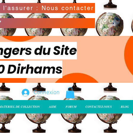
Possibilité de déclarer la valeur de l'envoi pour l'assurer : Nous contacter
7
ngers du Site
00 Dirhams
Connexion
MATERIEL DE COLLECTION
AIDE
FORUM
CONTACTEZ-NOUS
BLOG