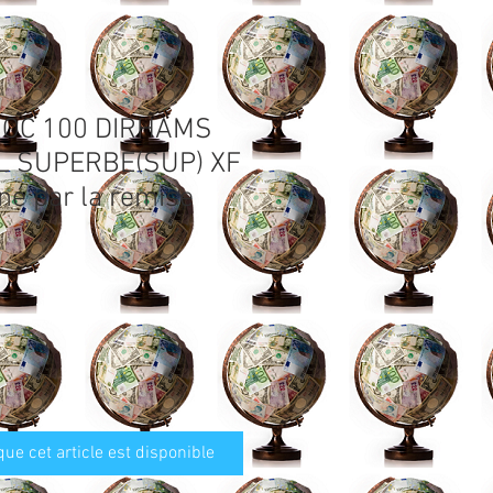
ROC 100 DIRHAMS
L SUPERBE(SUP) XF
né par la remise
que cet article est disponible