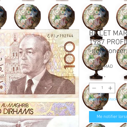
BILLET MA
1987 PROFI
-non concer
Prix
168,00 MAD
Quantité
*
Rupture de stock
Me notifier lors