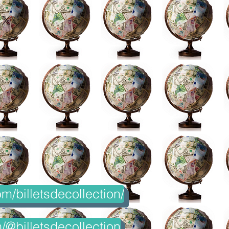
m/billetsdecollection/
@billetsdecollection