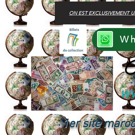
ON EST EXCLUSIVEMENT U
Wh
B
ww
1er site maroc