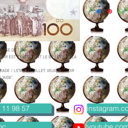
EMISE DE 10%.
VOIR EST EXACTEMENT LE BILLET SUR LA
ADE / L'ETAT DU BILLET, VEUILLEZ VOIR
"AIDE".
 11 98 57
instagram.co
oc
youtube.com/