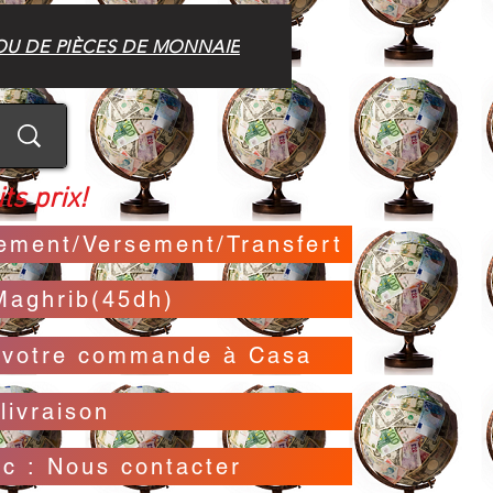
OU DE PIÈCES DE MONNAIE
ts prix!
irement/Versement/Transfert
Maghrib(45dh)
t votre commande à Casa
livraison
oc : Nous contacter