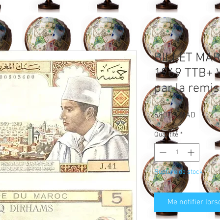
BILLET MA
1969 TTB+ 
par la remi
Prix
680,00 MAD
Quantité
*
Rupture de stock
Me notifier lors