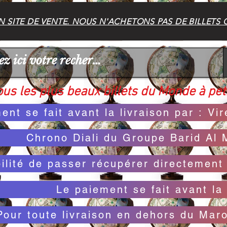
 SITE DE VENTE. NOUS N'ACHETONS PAS DE BILLETS 
us les plus beaux billets du Monde à peti
ent se fait avant la livraison par : V
Chrono Diali du Groupe Barid Al 
bilité de passer récupérer directemen
Le paiement se fait avant la 
Pour toute livraison en dehors du Mar