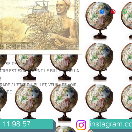
EMISE DE 10%.
VOIR EST EXACTEMENT LE BILLET SUR LA
ADE / L'ETAT DU BILLET, VEUILLEZ VOIR
"AIDE".
 11 98 57
instagram.co