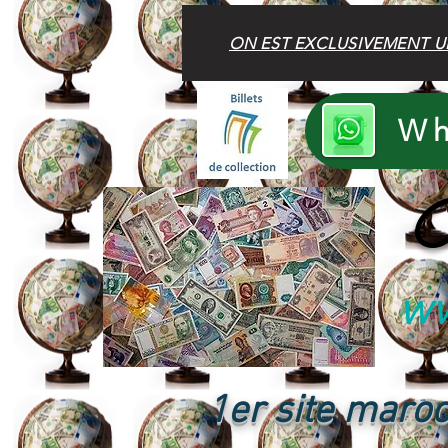
ON EST EXCLUSIVEMENT U
Wh
B
ww
1er site maroc