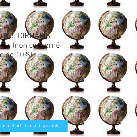
ROC 5 DIRHAMS
VF+ (non concerné
se de 10%)
que cet article est disponible