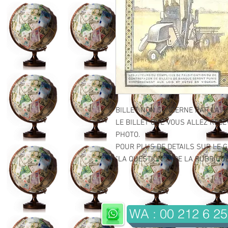
BILLET NON CONCERNE PAR LA R
LE BILLET QUE VOUS ALLEZ RECE
PHOTO.
POUR PLUS DE DETAILS SUR LE GR
"LA QUESTION 2" DE LA RUBRIQUE 
WA : 00 212 6 25