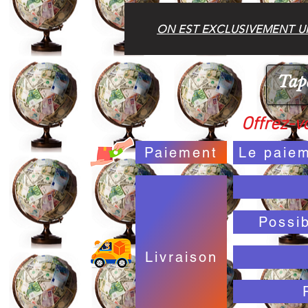
ON EST EXCLUSIVEMENT UN
Offrez-vo
Paiement
Le paiem
Possi
Livraison