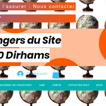
Possibilité de déclarer la valeur de l'envoi pour l'assurer : Nous contacter
7
ngers du Site
00 Dirhams
Connexion
MATERIEL DE COLLECTION
AIDE
FORUM
CONTACTEZ-NOUS
BLOG