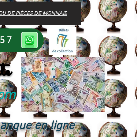
OU DE PIÈCES DE MONNAIE
 57
te
com
banque en ligne