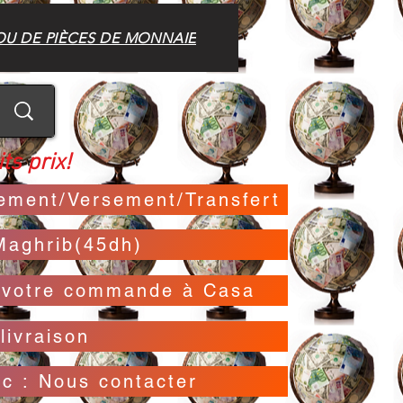
OU DE PIÈCES DE MONNAIE
ts prix!
irement/Versement/Transfert
Maghrib(45dh)
t votre commande à Casa
livraison
oc : Nous contacter