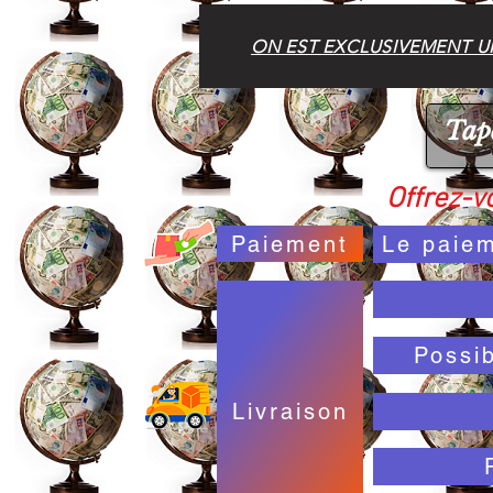
ON EST EXCLUSIVEMENT UN
Offrez-vo
Paiement
Le paiem
Possi
Livraison