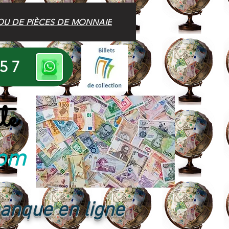
OU DE PIÈCES DE MONNAIE
 57
te
com
banque en ligne