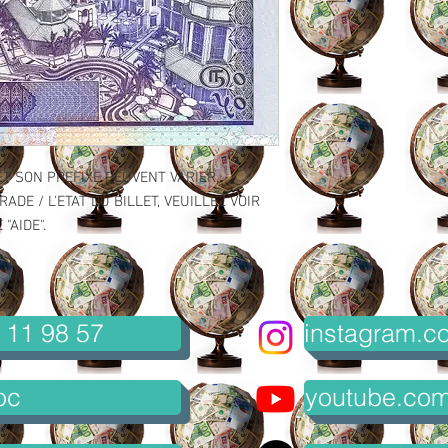
ET SON PREFIXE PEUVENT VARIER.
ADE / L'ETAT DU BILLET, VEUILLEZ VOIR
"AIDE".
 11 98 57
instagram.co
oc
youtube.com/