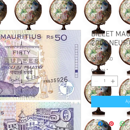
BILLET MAU
2001 NEUF
Prix
85,00 MAD
Quantité
*
Aj