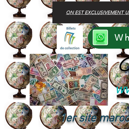
ON EST EXCLUSIVEMENT U
Wh
B
ww
1er site maroc