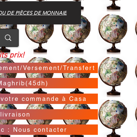
OU DE PIÈCES DE MONNAIE
ts prix!
irement/Versement/Transfert
Maghrib(45dh)
t votre commande à Casa
livraison
oc : Nous contacter