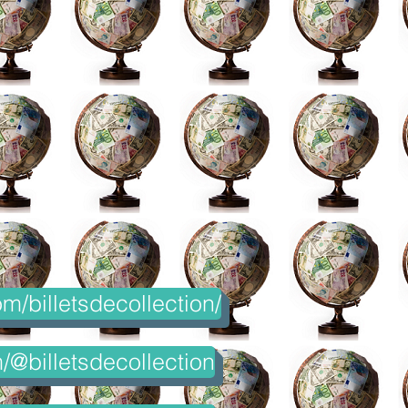
m/billetsdecollection/
@billetsdecollection