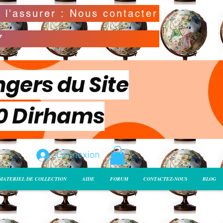
Possibilité de déclarer la valeur de l'envoi pour l'assurer : Nous contacter
7
ngers du Site
00 Dirhams
Connexion
MATERIEL DE COLLECTION
AIDE
FORUM
CONTACTEZ-NOUS
BLOG