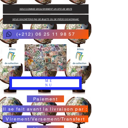
NOUS SOMMES EXCLUSIVEMENT UN SITE DE VENTE
NOUS N'ACHETONS PAS DE BILLETS OU DE PIÈCES DE MONNAIE.
(+212) 06 25 11 98 57
ME
NU
Paiement
Il se fait avant la livraison par :
Virement/Versement/Transfert