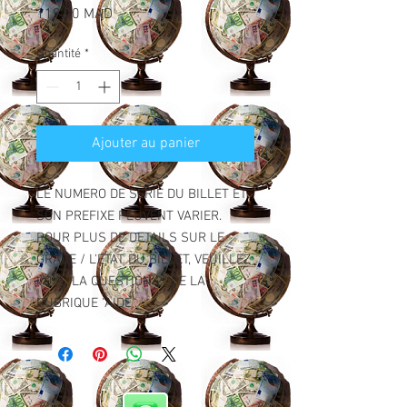
Prix
119,00 MAD
Quantité
*
Ajouter au panier
LE NUMERO DE SERIE DU BILLET ET
SON PREFIXE PEUVENT VARIER.
POUR PLUS DE DETAILS SUR LE
GRADE / L'ETAT DU BILLET, VEUILLEZ
VOIR "LA QUESTION 2" DE LA
RUBRIQUE "AIDE".