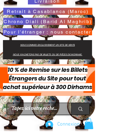
Livraison
Retrait à Casablanca (Maroc)
Chrono Diali (Barid Al Maghrib)
Pour l'étranger : nous contacter
NOUS SOMMES EXCLUSIVEMENT UN SITE DE VENTE
NOUS N'ACHETONS PAS DE BILLETS OU DE PIÈCES DE MONNAIE.
10 % de Remise sur les Billets
Étrangers du Site pour tout
achat supérieur à 300 Dirhams
Connexion