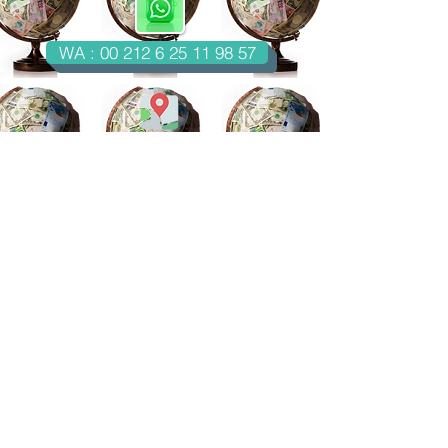
WA : 00 212 6 25 11 98 57
Casablanca-Maroc
Email : imondo18@gmail.com
facebook.com/billetsdecollection