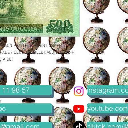
ET SON PREFIXE PEUVENT VARIER.
ADE / L'ETAT DU BILLET, VEUILLEZ VOIR
"AIDE".
 11 98 57
instagram.co
oc
youtube.com/
8@gmail.com
tiktok.com/@