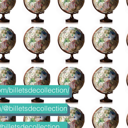
m/billetsdecollection/
@billetsdecollection
billetsdecollection