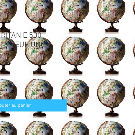
RITANIE 500
013 NEUF UNC
Prix
 MAD
promotionnel
outer au panier