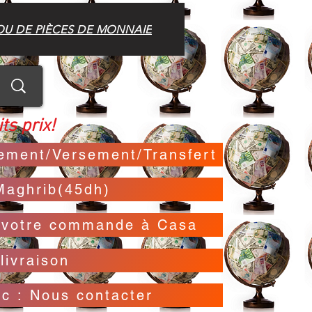
OU DE PIÈCES DE MONNAIE
ts prix!
irement/Versement/Transfert
Maghrib(45dh)
t votre commande à Casa
livraison
oc : Nous contacter