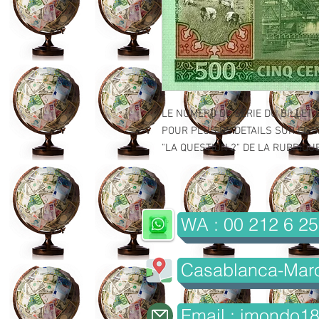
LE NUMERO DE SERIE DU BILLET 
POUR PLUS DE DETAILS SUR LE GR
"LA QUESTION 2" DE LA RUBRIQUE 
WA : 00 212 6 25
Casablanca-Mar
Email : imondo1