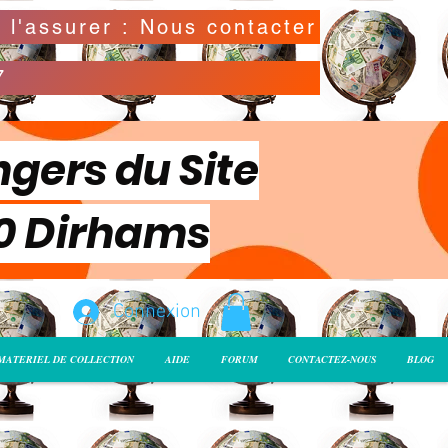
Possibilité de déclarer la valeur de l'envoi pour l'assurer : Nous contacter
7
ngers du Site
00 Dirhams
Connexion
MATERIEL DE COLLECTION
AIDE
FORUM
CONTACTEZ-NOUS
BLOG