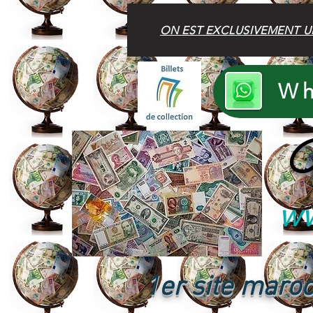
ON EST EXCLUSIVEMENT U
Wh
B
ww
1er site maroc