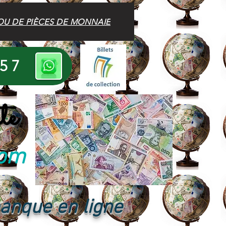
OU DE PIÈCES DE MONNAIE
 57
te
com
banque en ligne