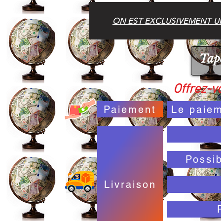
ON EST EXCLUSIVEMENT UN
Offrez-vo
Paiement
Le paiem
Possi
Livraison