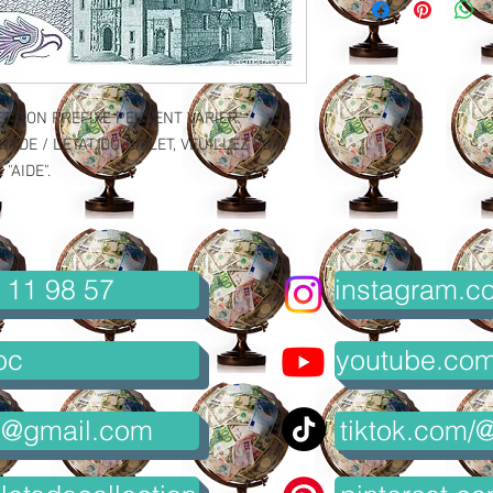
ET SON PREFIXE PEUVENT VARIER.
ADE / L'ETAT DU BILLET, VEUILLEZ VOIR
"AIDE".
 11 98 57
instagram.co
oc
youtube.com/
8@gmail.com
tiktok.com/@