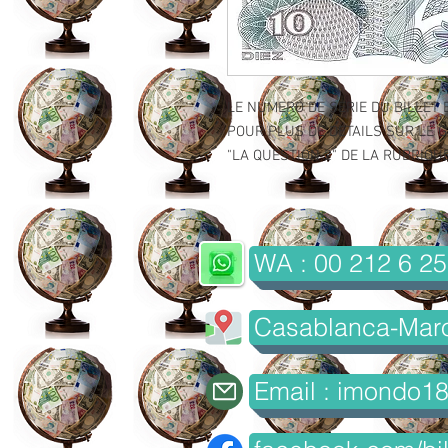
LE NUMERO DE SERIE DU BILLET 
POUR PLUS DE DETAILS SUR LE GR
"LA QUESTION 2" DE LA RUBRIQUE 
WA : 00 212 6 25
Casablanca-Mar
Email : imondo1