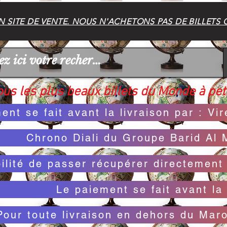
 SITE DE VENTE. NOUS N'ACHETONS PAS DE BILLETS 
us les plus beaux billets du Monde à peti
ent se fait avant la livraison par : V
Chrono Diali du Groupe Barid Al 
bilité de passer récupérer directemen
Le paiement se fait avant la 
Pour toute livraison en dehors du Mar