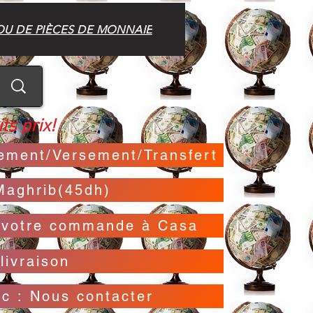
OU DE PIÈCES DE MONNAIE
ts prix!
irement/Versement/Transfert
Maghrib(45dh)
t votre commande à Casa
livraison
oc : Nous contacter