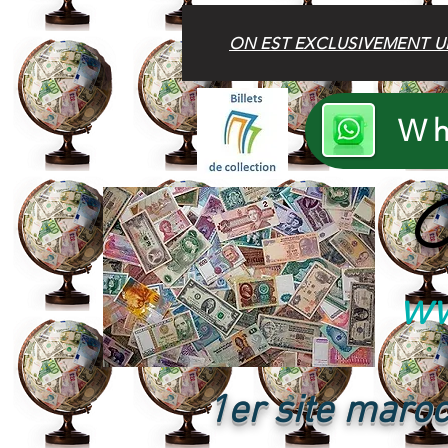
ON EST EXCLUSIVEMENT U
Wh
B
ww
1er site maroc