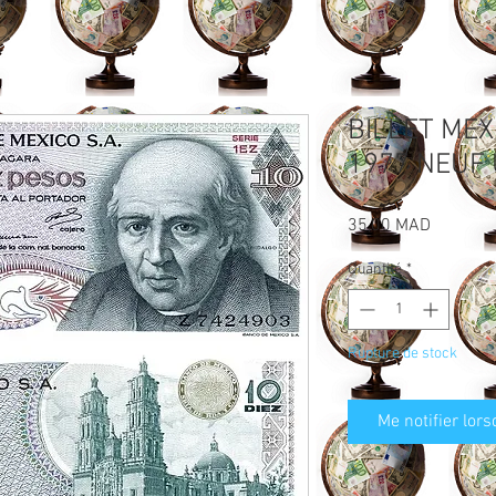
BILLET MEX
1977 NEUF
Prix
35,00 MAD
Quantité
*
Rupture de stock
Me notifier lors