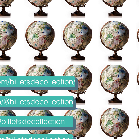
m/billetsdecollection/
@billetsdecollection
billetsdecollection