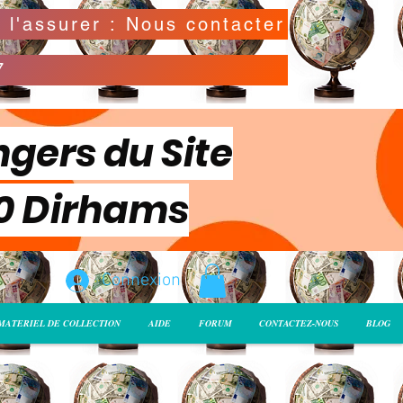
Possibilité de déclarer la valeur de l'envoi pour l'assurer : Nous contacter
7
ngers du Site
00 Dirhams
Connexion
MATERIEL DE COLLECTION
AIDE
FORUM
CONTACTEZ-NOUS
BLOG