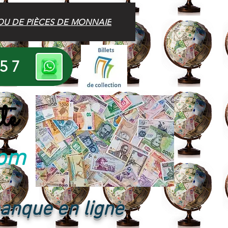
OU DE PIÈCES DE MONNAIE
 57
te
com
banque en ligne