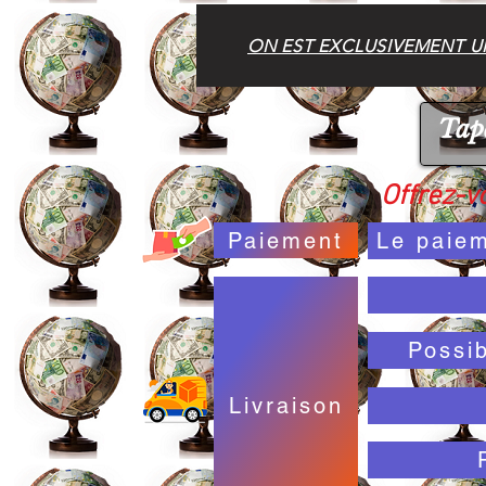
ON EST EXCLUSIVEMENT UN
Offrez-vo
Paiement
Le paiem
Possi
Livraison