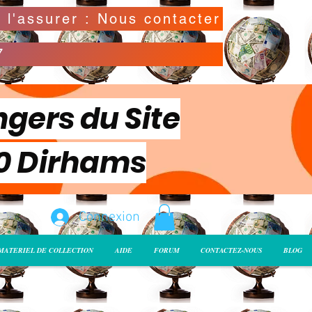
Possibilité de déclarer la valeur de l'envoi pour l'assurer : Nous contacter
7
ngers du Site
00 Dirhams
Connexion
MATERIEL DE COLLECTION
AIDE
FORUM
CONTACTEZ-NOUS
BLOG