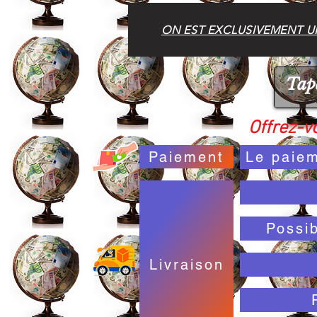
ON EST EXCLUSIVEMENT UN
Offrez-vo
Paiement
Le paiem
Possi
Livraison