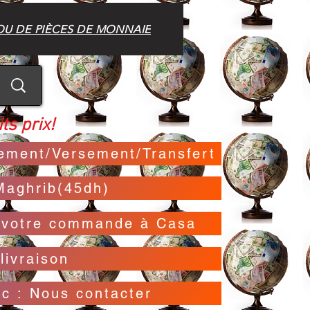
OU DE PIÈCES DE MONNAIE
ts prix!
irement/Versement/Transfert
Maghrib(45dh)
t votre commande à Casa
livraison
oc : Nous contacter