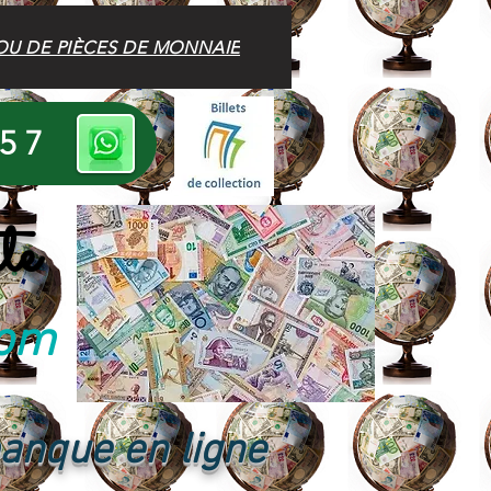
OU DE PIÈCES DE MONNAIE
 57
te
com
banque en ligne