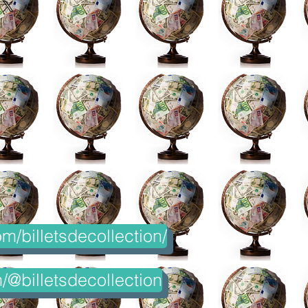
m/billetsdecollection/
@billetsdecollection