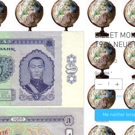
BILLET MO
1966 NEUF
Prix
30,00 MAD
Quantité
*
Rupture de stock
Me notifier lors