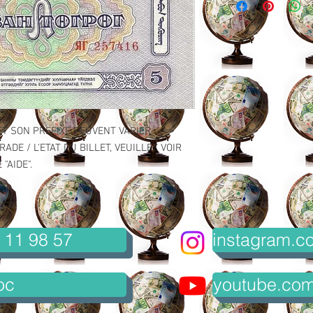
ET SON PREFIXE PEUVENT VARIER.
ADE / L'ETAT DU BILLET, VEUILLEZ VOIR
"AIDE".
 11 98 57
instagram.co
oc
youtube.com/