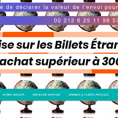
00 212 6 25 11 98 5
se sur les Billets Étra
 achat supérieur à 3
AUTRES BILLETS
PIECES DE MONNAIE
TIMBRES & CARTES POSTALES