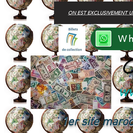
ON EST EXCLUSIVEMENT U
Wh
B
ww
1er site maroc