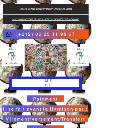
NOUS SOMMES EXCLUSIVEMENT UN SITE DE VENTE
NOUS N'ACHETONS PAS DE BILLETS OU DE PIÈCES DE MONNAIE.
(+212) 06 25 11 98 57
ME
NU
Paiement
Il se fait avant la livraison par :
Virement/Versement/Transfert