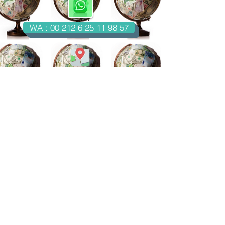
WA : 00 212 6 25 11 98 57
Casablanca-Maroc
Email : imondo18@gmail.com
facebook.com/billetsdecollection