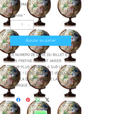
Prix
40,00 MAD
Quantité
*
Ajouter au panier
LE NUMERO DE SERIE DU BILLET ET
SON PREFIXE PEUVENT VARIER.
POUR PLUS DE DETAILS SUR LE
GRADE / L'ETAT DU BILLET, VEUILLEZ
VOIR "LA QUESTION 2" DE LA
RUBRIQUE "AIDE".