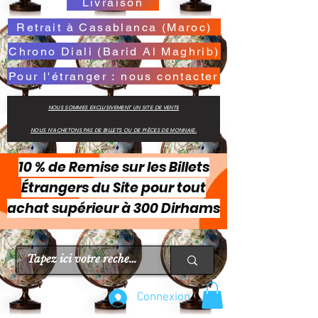
Livraison
Retrait à Casablanca (Maroc)
Chrono Diali (Barid Al Maghrib)
Pour l'étranger : nous contacter
NOUS SOMMES EXCLUSIVEMENT UN SITE DE VENTE
NOUS N'ACHETONS PAS DE BILLETS OU DE PIÈCES DE MONNAIE.
10 % de Remise sur les Billets
Étrangers du Site pour tout
achat supérieur à 300 Dirhams
Connexion