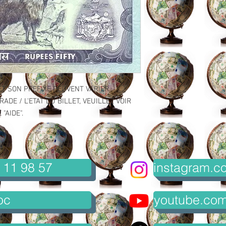
ET SON PREFIXE PEUVENT VARIER.
ADE / L'ETAT DU BILLET, VEUILLEZ VOIR
"AIDE".
 11 98 57
instagram.co
oc
youtube.com/