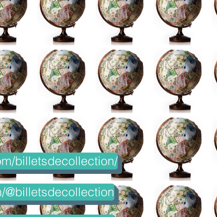
m/billetsdecollection/
@billetsdecollection