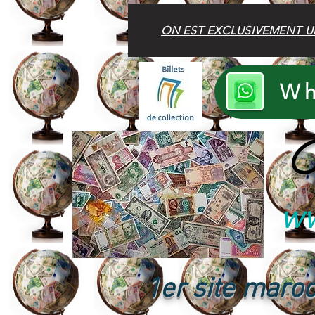
ON EST EXCLUSIVEMENT U
Wh
B
ww
1er site maroc