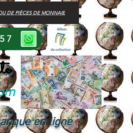
OU DE PIÈCES DE MONNAIE
 57
te
com
banque en ligne