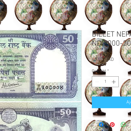
BILLET NEP
ND(2000-20
Prix
40,00 MAD
Quantité
*
Aj