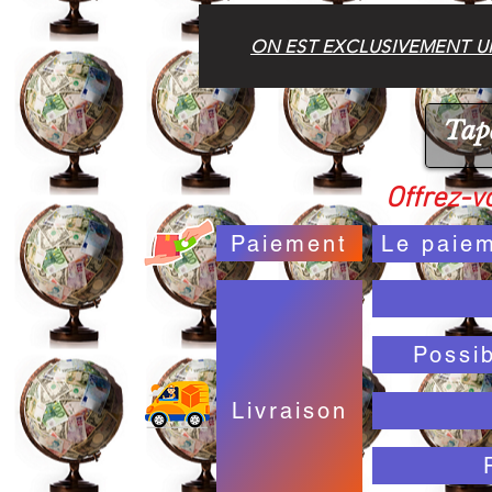
ON EST EXCLUSIVEMENT UN
Offrez-vo
Paiement
Le paiem
Possi
Livraison