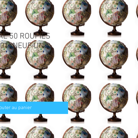
AL 50 ROUPIES
01) NEUF UNC
outer au panier