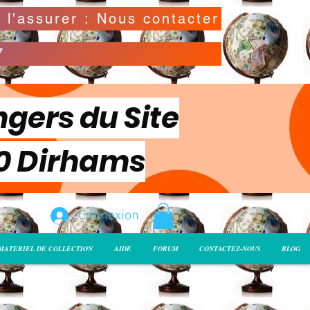
Possibilité de déclarer la valeur de l'envoi pour l'assurer : Nous contacter
7
ngers du Site
00 Dirhams
Connexion
MATERIEL DE COLLECTION
AIDE
FORUM
CONTACTEZ-NOUS
BLOG