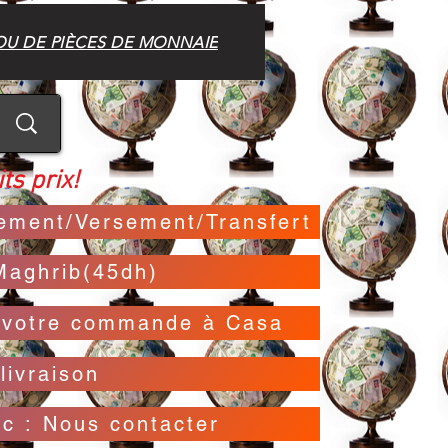
OU DE PIÈCES DE MONNAIE
ts prix!
irement/Versement/Transfert
Maghrib(45dh)
t votre commande à Casa
livraison
oc : Nous contacter