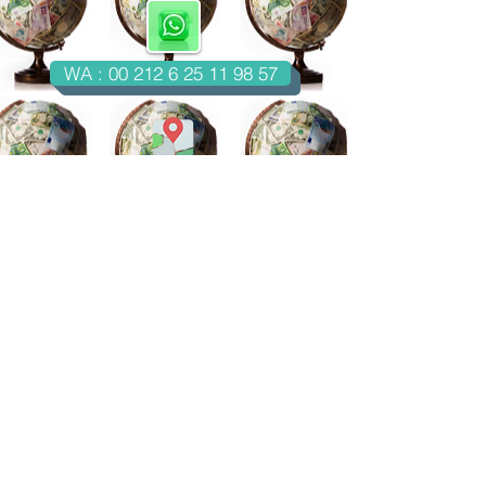
WA : 00 212 6 25 11 98 57
Casablanca-Maroc
Email : imondo18@gmail.com
facebook.com/billetsdecollection