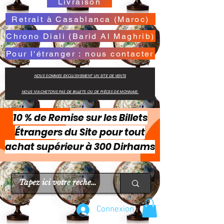
Livraison
Retrait à Casablanca (Maroc)
Chrono Diali (Barid Al Maghrib)
Pour l'étranger : nous contacter
NOUS SOMMES EXCLUSIVEMENT UN SITE DE VENTE
NOUS N'ACHETONS PAS DE BILLETS OU DE PIÈCES DE MONNAIE.
10 % de Remise sur les Billets
Étrangers du Site pour tout
achat supérieur à 300 Dirhams
Connexion