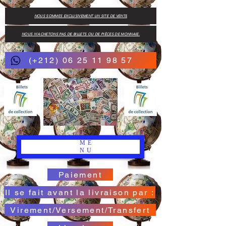
NOUS SOMMES EXCLUSIVEMENT UN SITE DE VENTE
NOUS N'ACHETONS PAS DE BILLETS OU DE PIÈCES DE MONNAIE.
(+212) 06 25 11 98 57
ME
NU
Paiement
Il se fait avant la livraison par :
Virement/Versement/Transfert