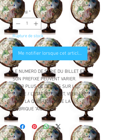
Quantité
*
Rupture de stock
Me notifier lorsque cet article est disponible
LE NUMERO DE SERIE DU BILLET ET
SON PREFIXE PEUVENT VARIER.
POUR PLUS DE DETAILS SUR LE
GRADE / L'ETAT DU BILLET, VEUILLEZ
VOIR "LA QUESTION 2" DE LA
RUBRIQUE "AIDE".