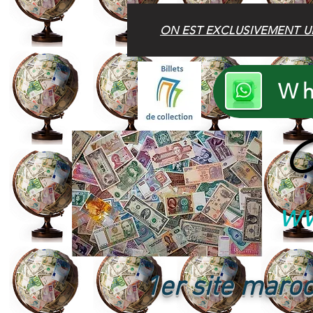
ON EST EXCLUSIVEMENT U
Wh
B
ww
1er site maroc