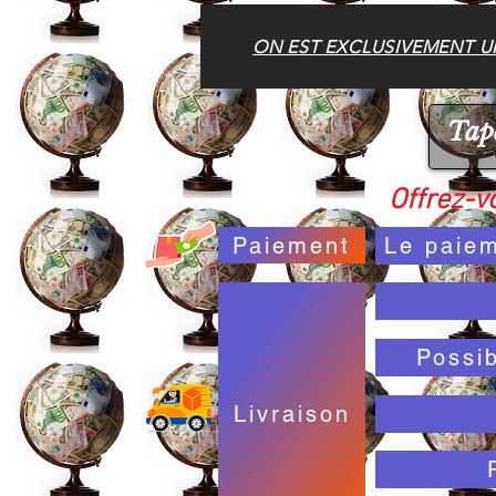
ON EST EXCLUSIVEMENT UN
Offrez-vo
Paiement
Le paiem
Possi
Livraison