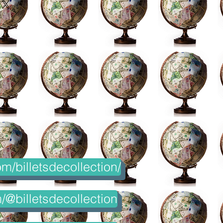
m/billetsdecollection/
@billetsdecollection