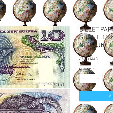
BILLET PA
GUINEE 10 
NEUF UNC
Prix
65,00 MAD
Quantité
*
Aj