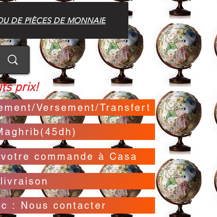
OU DE PIÈCES DE MONNAIE
ts prix!
irement/Versement/Transfert
Maghrib(45dh)
t votre commande à Casa
livraison
oc : Nous contacter