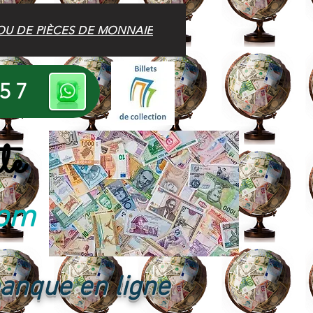
OU DE PIÈCES DE MONNAIE
 57
te
com
banque en ligne