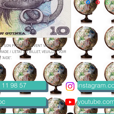
ET SON PREFIXE PEUVENT VARIER.
ADE / L'ETAT DU BILLET, VEUILLEZ VOIR
"AIDE".
 11 98 57
instagram.co
oc
youtube.com/