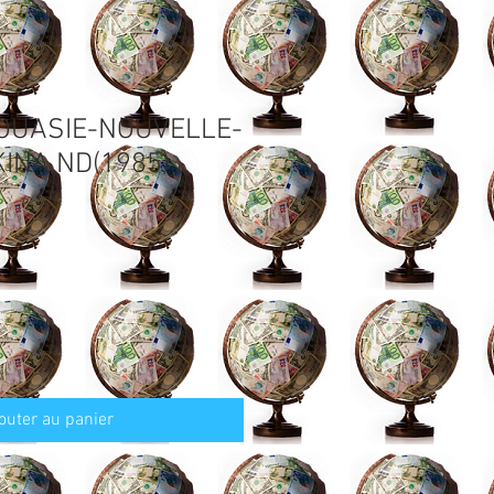
POUASIE-NOUVELLE-
KINA ND(1985)
outer au panier