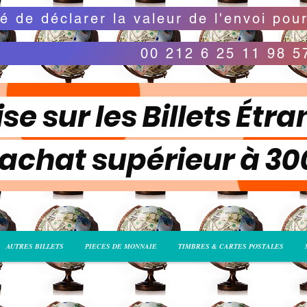
00 212 6 25 11 98 5
se sur les Billets Étra
 achat supérieur à 3
AUTRES BILLETS
PIECES DE MONNAIE
TIMBRES & CARTES POSTALES