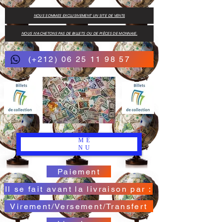
NOUS SOMMES EXCLUSIVEMENT UN SITE DE VENTE
NOUS N'ACHETONS PAS DE BILLETS OU DE PIÈCES DE MONNAIE.
(+212) 06 25 11 98 57
ME
NU
Paiement
Il se fait avant la livraison par :
Virement/Versement/Transfert