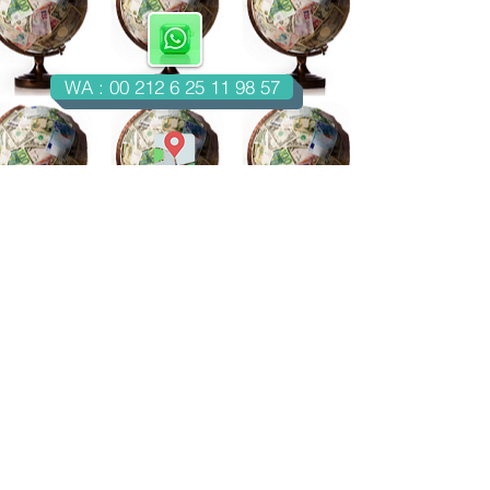
WA : 00 212 6 25 11 98 57
Casablanca-Maroc
Email : imondo18@gmail.com
facebook.com/billetsdecollection