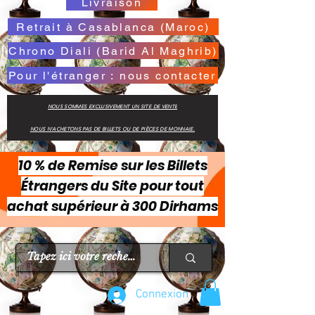
Livraison
Retrait à Casablanca (Maroc)
Chrono Diali (Barid Al Maghrib)
Pour l'étranger : nous contacter
NOUS SOMMES EXCLUSIVEMENT UN SITE DE VENTE
NOUS N'ACHETONS PAS DE BILLETS OU DE PIÈCES DE MONNAIE.
10 % de Remise sur les Billets
Étrangers du Site pour tout
achat supérieur à 300 Dirhams
Connexion