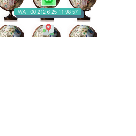
WA : 00 212 6 25 11 98 57
Casablanca-Maroc
Email : imondo18@gmail.com
facebook.com/billetsdecollection
instagram.com/billetsdecollection/