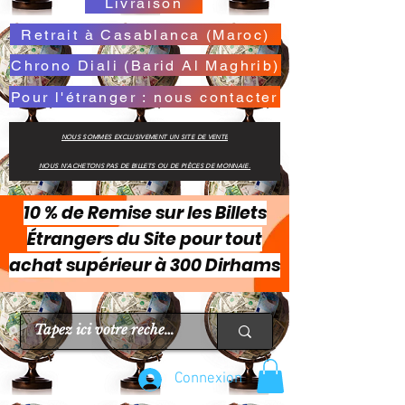
Livraison
Retrait à Casablanca (Maroc)
Chrono Diali (Barid Al Maghrib)
Pour l'étranger : nous contacter
NOUS SOMMES EXCLUSIVEMENT UN SITE DE VENTE
NOUS N'ACHETONS PAS DE BILLETS OU DE PIÈCES DE MONNAIE.
10 % de Remise sur les Billets
Étrangers du Site pour tout
achat supérieur à 300 Dirhams
Connexion