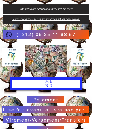
NOUS SOMMES EXCLUSIVEMENT UN SITE DE VENTE
NOUS N'ACHETONS PAS DE BILLETS OU DE PIÈCES DE MONNAIE.
(+212) 06 25 11 98 57
ME
NU
Paiement
Il se fait avant la livraison par :
Virement/Versement/Transfert