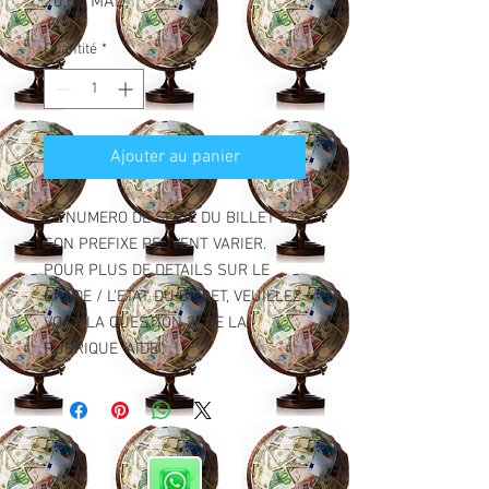
Prix
20,00 MAD
Quantité
*
Ajouter au panier
LE NUMERO DE SERIE DU BILLET ET
SON PREFIXE PEUVENT VARIER.
POUR PLUS DE DETAILS SUR LE
GRADE / L'ETAT DU BILLET, VEUILLEZ
VOIR "LA QUESTION 2" DE LA
RUBRIQUE "AIDE".