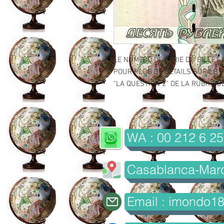
LE NUMERO DE SERIE DU BILLET 
POUR PLUS DE DETAILS SUR LE GR
"LA QUESTION 2" DE LA RUBRIQUE 
WA : 00 212 6 25
Casablanca-Mar
Email : imondo1