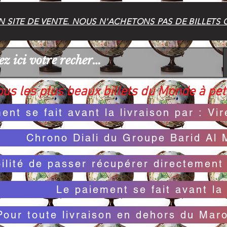
 SITE DE VENTE. NOUS N'ACHETONS PAS DE BILLETS 
us les plus beaux billets du Monde à peti
ent se fait avant la livraison par : V
Chrono Diali du Groupe Barid Al 
bilité de passer récupérer directemen
Le paiement se fait avant la 
Pour toute livraison en dehors du Mar