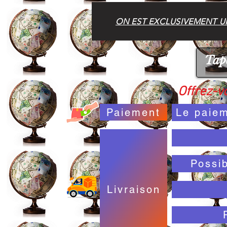
ON EST EXCLUSIVEMENT UN
Offrez-vo
Paiement
Le paiem
Possi
Livraison