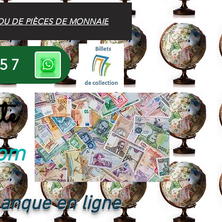
OU DE PIÈCES DE MONNAIE
 57
te
com
banque en ligne