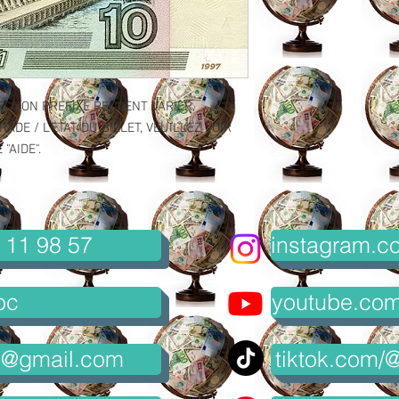
ET SON PREFIXE PEUVENT VARIER.
ADE / L'ETAT DU BILLET, VEUILLEZ VOIR
"AIDE".
 11 98 57
instagram.co
oc
youtube.com/
8@gmail.com
tiktok.com/@