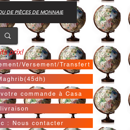
OU DE PIÈCES DE MONNAIE
ts prix!
irement/Versement/Transfert
Maghrib(45dh)
t votre commande à Casa
livraison
oc : Nous contacter