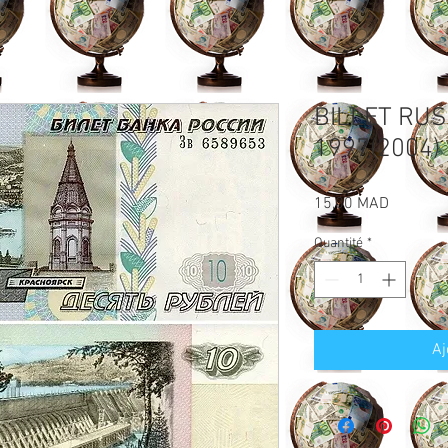
BILLET RUS
1997(2004)
Prix
15,00 MAD
Quantité
*
Aj