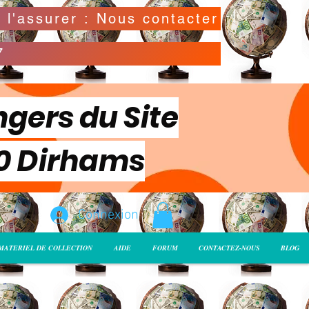
Possibilité de déclarer la valeur de l'envoi pour l'assurer : Nous contacter
7
ngers du Site
00 Dirhams
Connexion
MATERIEL DE COLLECTION
AIDE
FORUM
CONTACTEZ-NOUS
BLOG