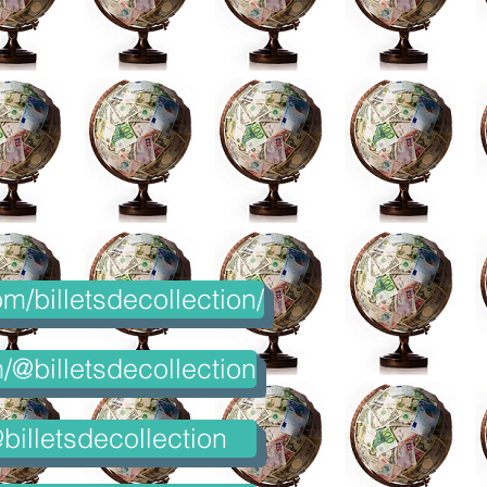
m/billetsdecollection/
@billetsdecollection
billetsdecollection