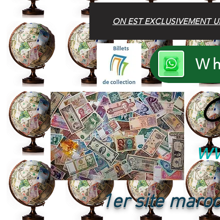
ON EST EXCLUSIVEMENT U
Wh
B
ww
1er site maroc