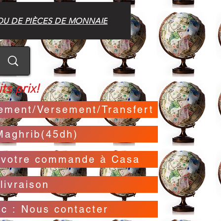
OU DE PIÈCES DE MONNAIE
ts prix!
irement/Versement/Transfert
Maghrib(45dh)
t votre commande à Casa
livraison
oc : Nous contacter