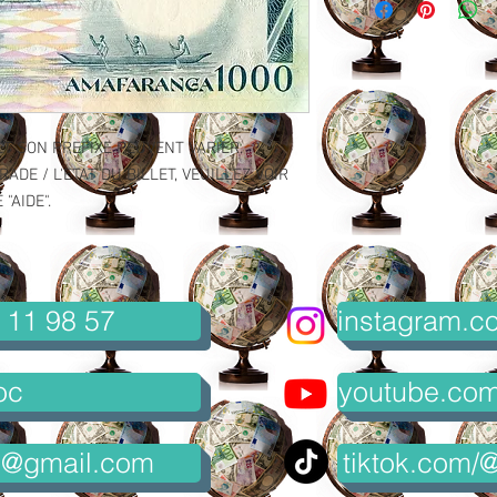
ET SON PREFIXE PEUVENT VARIER.
ADE / L'ETAT DU BILLET, VEUILLEZ VOIR
"AIDE".
 11 98 57
instagram.co
oc
youtube.com/
8@gmail.com
tiktok.com/@