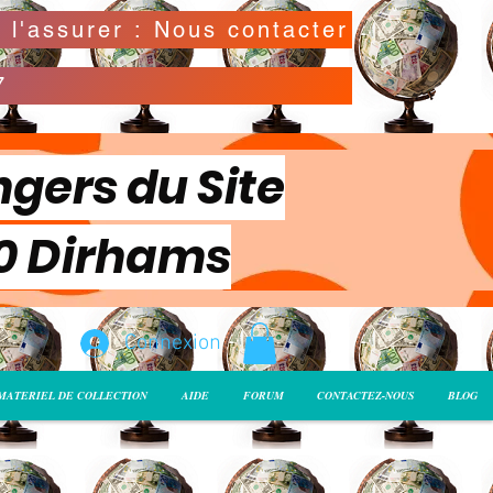
Possibilité de déclarer la valeur de l'envoi pour l'assurer : Nous contacter
7
ngers du Site
00 Dirhams
Connexion
MATERIEL DE COLLECTION
AIDE
FORUM
CONTACTEZ-NOUS
BLOG