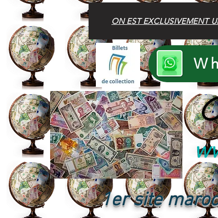
ON EST EXCLUSIVEMENT U
Wh
B
ww
1er site maroc