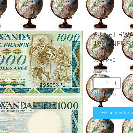
BILLET RW
1988 NEUF
Prix
55,00 MAD
Quantité
*
Rupture de stock
Me notifier lors