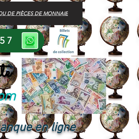
OU DE PIÈCES DE MONNAIE
 57
te
com
banque en ligne