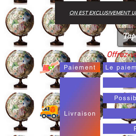
ON EST EXCLUSIVEMENT UN
Offrez-vo
Paiement
Le paiem
Possi
Livraison