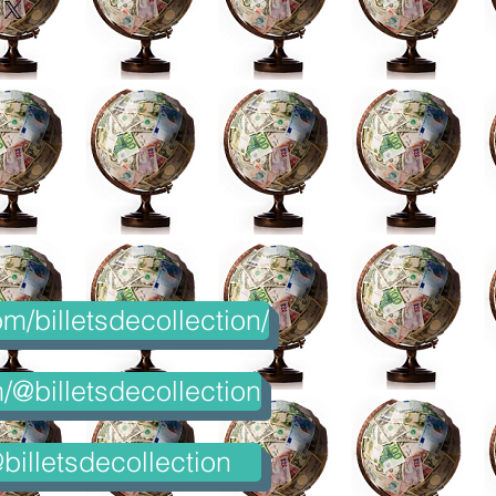
m/billetsdecollection/
@billetsdecollection
billetsdecollection