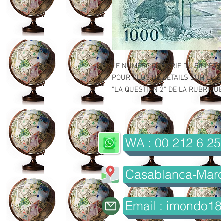
LE NUMERO DE SERIE DU BILLET 
POUR PLUS DE DETAILS SUR LE GR
"LA QUESTION 2" DE LA RUBRIQUE 
WA : 00 212 6 25
Casablanca-Mar
Email : imondo1