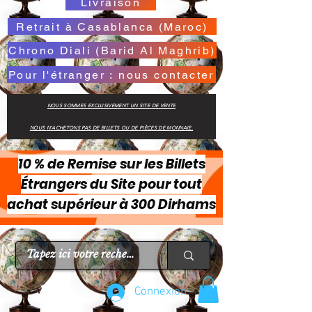
Livraison
Retrait à Casablanca (Maroc)
Chrono Diali (Barid Al Maghrib)
Pour l'étranger : nous contacter
NOUS SOMMES EXCLUSIVEMENT UN SITE DE VENTE
NOUS N'ACHETONS PAS DE BILLETS OU DE PIÈCES DE MONNAIE.
10 % de Remise sur les Billets
Étrangers du Site pour tout
achat supérieur à 300 Dirhams
Connexion