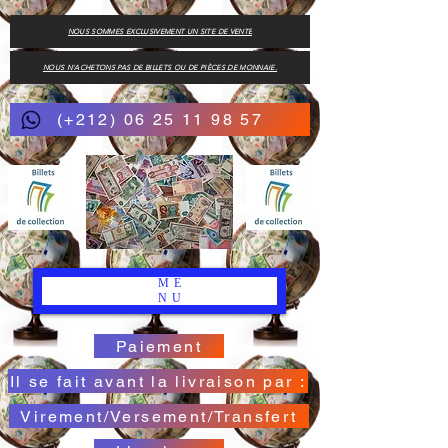
NOUS SOMMES EXCLUSIVEMENT UN SITE DE VENTE
NOUS N'ACHETONS PAS DE BILLETS OU DE PIÈCES DE MONNAIE.
(+212) 06 25 11 98 57
ME
NU
Paiement
Il se fait avant la livraison par :
Virement/Versement/Transfert