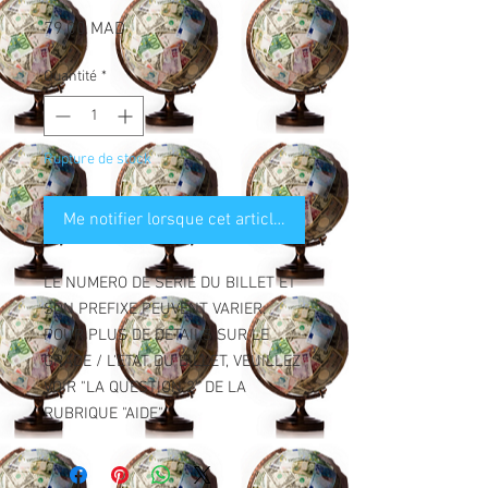
Prix
79,00 MAD
Quantité
*
Rupture de stock
Me notifier lorsque cet article est disponible
LE NUMERO DE SERIE DU BILLET ET
SON PREFIXE PEUVENT VARIER.
POUR PLUS DE DETAILS SUR LE
GRADE / L'ETAT DU BILLET, VEUILLEZ
VOIR "LA QUESTION 2" DE LA
RUBRIQUE "AIDE".