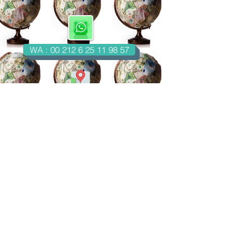
WA : 00 212 6 25 11 98 57
Casablanca-Maroc
Email : imondo18@gmail.com
facebook.com/billetsdecollection