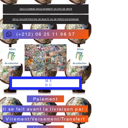
NOUS SOMMES EXCLUSIVEMENT UN SITE DE VENTE
NOUS N'ACHETONS PAS DE BILLETS OU DE PIÈCES DE MONNAIE.
(+212) 06 25 11 98 57
ME
NU
Paiement
Il se fait avant la livraison par :
Virement/Versement/Transfert