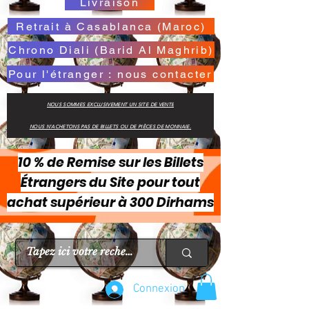
Livraison
Retrait à Casablanca (Maroc)
Chrono Diali (Barid Al Maghrib)
Pour l'étranger : nous contacter
NOUS SOMMES EXCLUSIVEMENT UN SITE DE VENTE
NOUS N'ACHETONS PAS DE BILLETS OU DE PIÈCES DE MONNAIE.
10 % de Remise sur les Billets
Étrangers du Site pour tout
achat supérieur à 300 Dirhams
Connexion