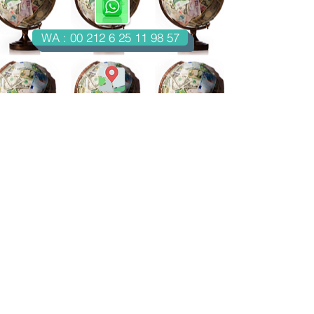
WA : 00 212 6 25 11 98 57
Casablanca-Maroc
Email : imondo18@gmail.com
facebook.com/billetsdecollection