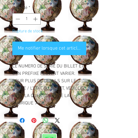
Quantité
*
Rupture de stock
Me notifier lorsque cet article est disponible
LE NUMERO DE SERIE DU BILLET ET
SON PREFIXE PEUVENT VARIER.
POUR PLUS DE DETAILS SUR LE
GRADE / L'ETAT DU BILLET, VEUILLEZ
VOIR "LA QUESTION 2" DE LA
RUBRIQUE "AIDE".