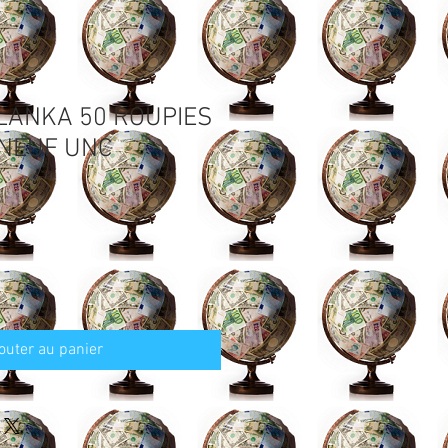
 LANKA 50 ROUPIES
 NEUF UNC
outer au panier