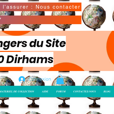
Possibilité de déclarer la valeur de l'envoi pour l'assurer : Nous contacter
7
ngers du Site
00 Dirhams
Connexion
MATERIEL DE COLLECTION
AIDE
FORUM
CONTACTEZ-NOUS
BLOG