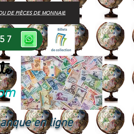
OU DE PIÈCES DE MONNAIE
 57
te
com
banque en ligne