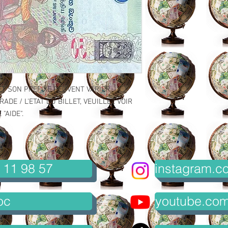
ET SON PREFIXE PEUVENT VARIER.
ADE / L'ETAT DU BILLET, VEUILLEZ VOIR
"AIDE".
 11 98 57
instagram.co
oc
youtube.com/