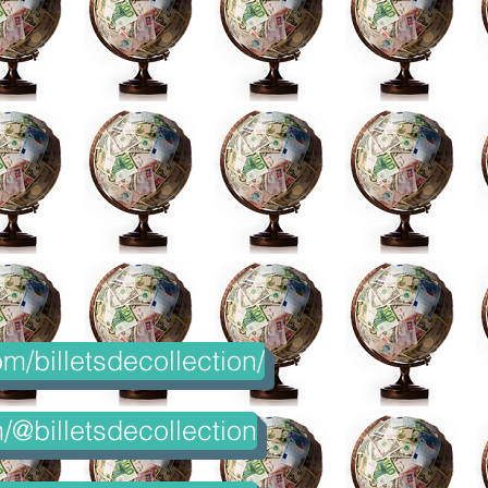
m/billetsdecollection/
@billetsdecollection