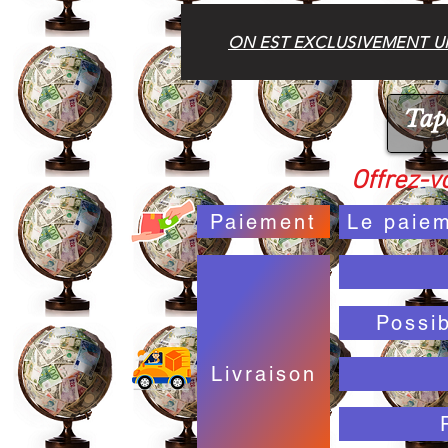
ON EST EXCLUSIVEMENT UN
Offrez-vo
Paiement
Le paiem
Possi
Livraison