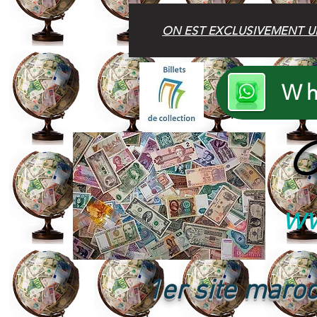
ON EST EXCLUSIVEMENT U
Wh
B
ww
1er site maroc