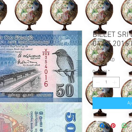
BILLET SRI
04.07.2016
Prix
25,00 MAD
Quantité
*
Aj