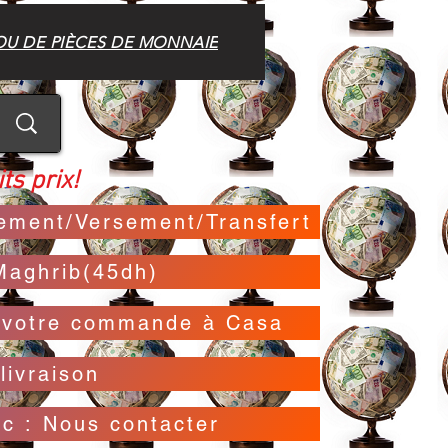
OU DE PIÈCES DE MONNAIE
ts prix!
irement/Versement/Transfert
Maghrib(45dh)
t votre commande à Casa
livraison
oc : Nous contacter