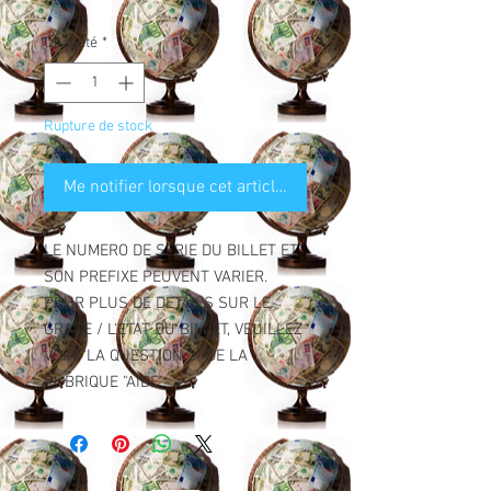
Quantité
*
Rupture de stock
Me notifier lorsque cet article est disponible
LE NUMERO DE SERIE DU BILLET ET
SON PREFIXE PEUVENT VARIER.
POUR PLUS DE DETAILS SUR LE
GRADE / L'ETAT DU BILLET, VEUILLEZ
VOIR "LA QUESTION 2" DE LA
RUBRIQUE "AIDE".