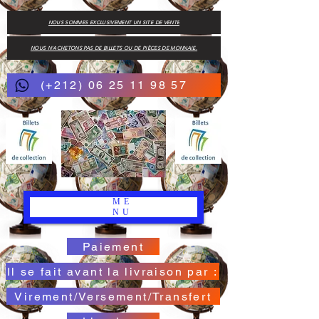
NOUS SOMMES EXCLUSIVEMENT UN SITE DE VENTE
NOUS N'ACHETONS PAS DE BILLETS OU DE PIÈCES DE MONNAIE.
(+212) 06 25 11 98 57
ME
NU
Paiement
Il se fait avant la livraison par :
Virement/Versement/Transfert