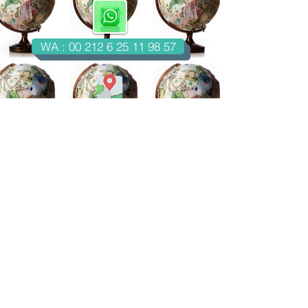
WA : 00 212 6 25 11 98 57
Casablanca-Maroc
Email : imondo18@gmail.com
facebook.com/billetsdecollection