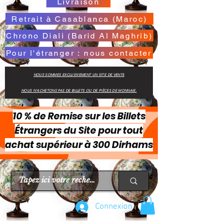
Livraison
Retrait à Casablanca (Maroc)
Chrono Diali (Barid Al Maghrib)
Pour l'étranger : nous contacter
NOUS SOMMES EXCLUSIVEMENT UN SITE DE VENTE
NOUS N'ACHETONS PAS DE BILLETS OU DE PIÈCES DE MONNAIE.
10 % de Remise sur les Billets
Étrangers du Site pour tout
achat supérieur à 300 Dirhams
Connexion