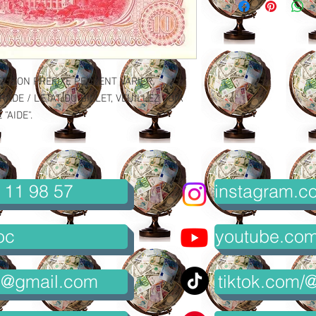
ET SON PREFIXE PEUVENT VARIER.
ADE / L'ETAT DU BILLET, VEUILLEZ VOIR
"AIDE".
 11 98 57
instagram.co
oc
youtube.com/
8@gmail.com
tiktok.com/@