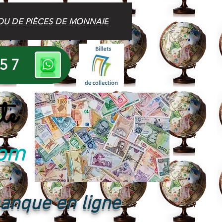
OU DE PIÈCES DE MONNAIE
 57
te
com
banque en ligne