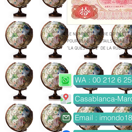
LE NUMERO DE SERIE DU BILLET 
POUR PLUS DE DETAILS SUR LE GR
"LA QUESTION 2" DE LA RUBRIQUE 
WA : 00 212 6 25
Casablanca-Mar
Email : imondo1