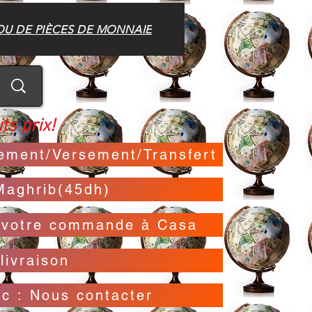
OU DE PIÈCES DE MONNAIE
ts prix!
irement/Versement/Transfert
Maghrib(45dh)
t votre commande à Casa
livraison
oc : Nous contacter