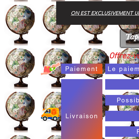
ON EST EXCLUSIVEMENT UN
Offrez-vo
Paiement
Le paiem
Possi
Livraison