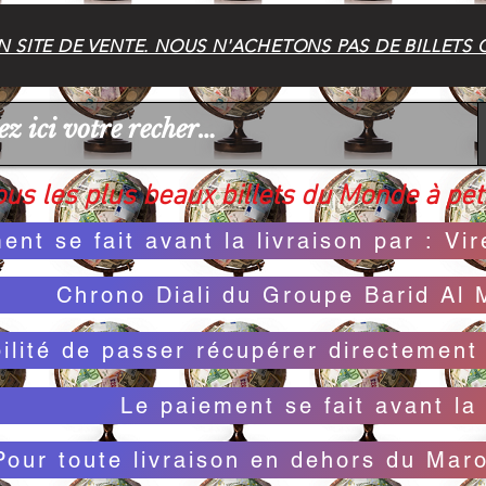
 SITE DE VENTE. NOUS N'ACHETONS PAS DE BILLETS 
us les plus beaux billets du Monde à peti
ent se fait avant la livraison par : V
Chrono Diali du Groupe Barid Al 
bilité de passer récupérer directemen
Le paiement se fait avant la 
Pour toute livraison en dehors du Mar