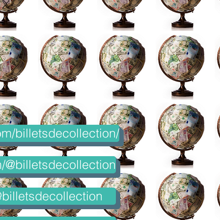
m/billetsdecollection/
@billetsdecollection
billetsdecollection