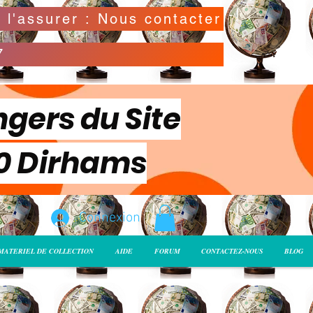
Possibilité de déclarer la valeur de l'envoi pour l'assurer : Nous contacter
7
ngers du Site
00 Dirhams
Connexion
MATERIEL DE COLLECTION
AIDE
FORUM
CONTACTEZ-NOUS
BLOG