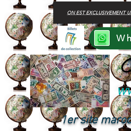
ON EST EXCLUSIVEMENT U
Wh
B
ww
1er site maroc