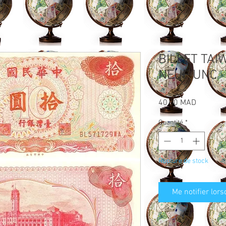
BILLET TAI
NEUF UNC
Prix
40,00 MAD
Quantité
*
Rupture de stock
Me notifier lors