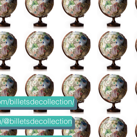
m/billetsdecollection/
@billetsdecollection