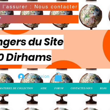
Possibilité de déclarer la valeur de l'envoi pour l'assurer : Nous contacter
7
ngers du Site
00 Dirhams
Connexion
MATERIEL DE COLLECTION
AIDE
FORUM
CONTACTEZ-NOUS
BLOG