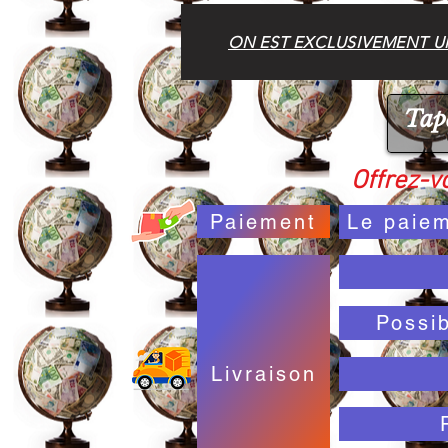
ON EST EXCLUSIVEMENT UN
Offrez-vo
Paiement
Le paiem
Possi
Livraison