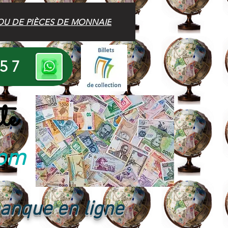
OU DE PIÈCES DE MONNAIE
 57
te
com
banque en ligne