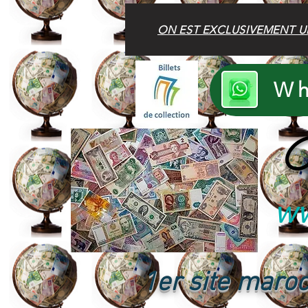
ON EST EXCLUSIVEMENT U
Wh
B
ww
1er site maroc