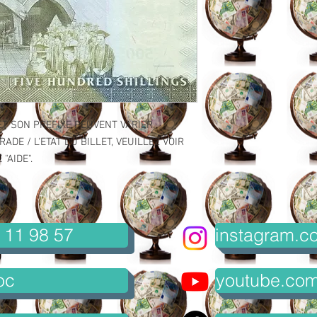
ET SON PREFIXE PEUVENT VARIER.
ADE / L'ETAT DU BILLET, VEUILLEZ VOIR
"AIDE".
 11 98 57
instagram.co
oc
youtube.com/