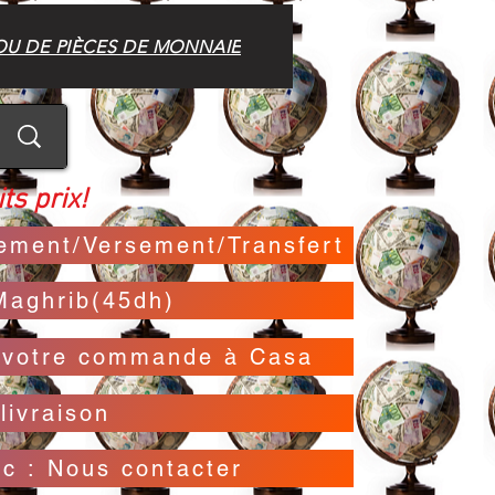
OU DE PIÈCES DE MONNAIE
ts prix!
irement/Versement/Transfert
Maghrib(45dh)
t votre commande à Casa
livraison
oc : Nous contacter