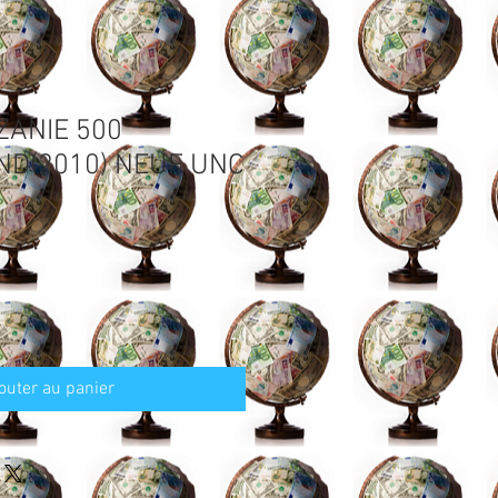
ZANIE 500
ND(2010) NEUF UNC
outer au panier