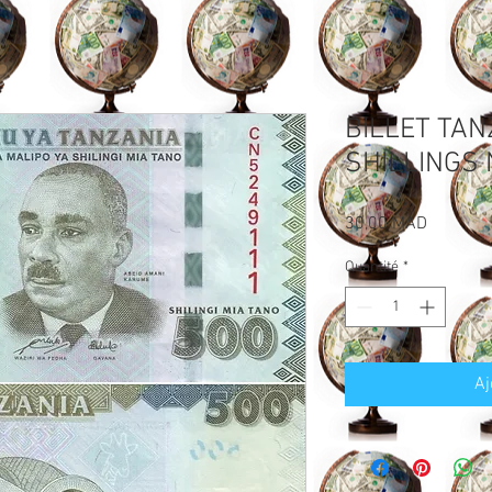
BILLET TAN
SHILLINGS 
Prix
30,00 MAD
Quantité
*
Aj