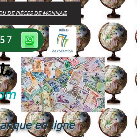
OU DE PIÈCES DE MONNAIE
 57
te
com
banque en ligne