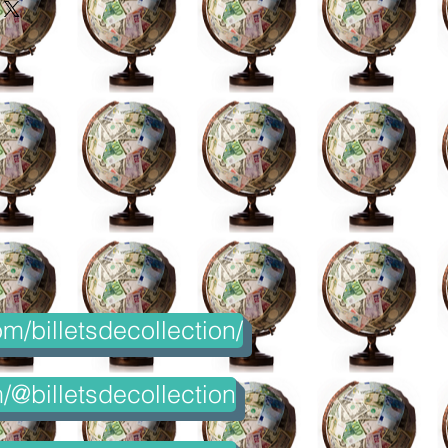
m/billetsdecollection/
@billetsdecollection