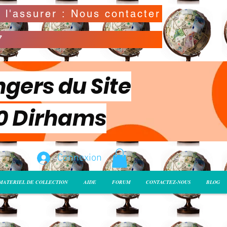
Possibilité de déclarer la valeur de l'envoi pour l'assurer : Nous contacter
7
ngers du Site
00 Dirhams
Connexion
MATERIEL DE COLLECTION
AIDE
FORUM
CONTACTEZ-NOUS
BLOG