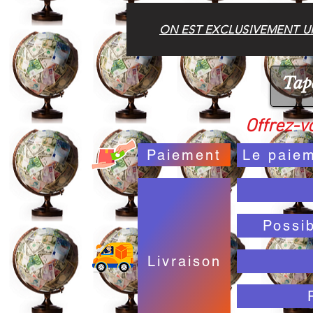
ON EST EXCLUSIVEMENT UN
Offrez-vo
Paiement
Le paiem
Possi
Livraison