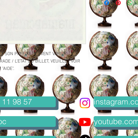
ET SON PREFIXE PEUVENT VARIER.
ADE / L'ETAT DU BILLET, VEUILLEZ VOIR
"AIDE".
 11 98 57
instagram.co
oc
youtube.com/