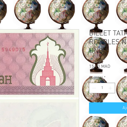
BILLET TAT
ROUBLES N
UNC
Prix
15,00 MAD
Quantité
*
Aj