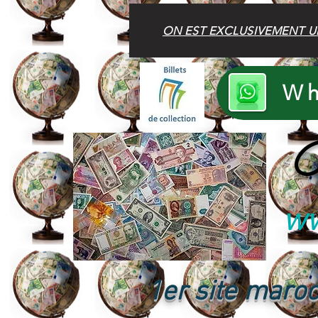
ON EST EXCLUSIVEMENT U
Wh
B
ww
1er site maroc