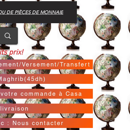
OU DE PIÈCES DE MONNAIE
ts prix!
irement/Versement/Transfert
Maghrib(45dh)
t votre commande à Casa
livraison
oc : Nous contacter