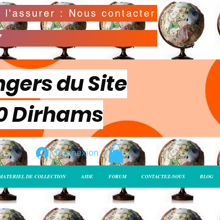
Possibilité de déclarer la valeur de l'envoi pour l'assurer : Nous contacter
7
ngers du Site
00 Dirhams
Connexion
MATERIEL DE COLLECTION
AIDE
FORUM
CONTACTEZ-NOUS
BLOG