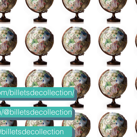
m/billetsdecollection/
@billetsdecollection
billetsdecollection