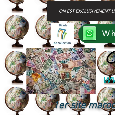
ON EST EXCLUSIVEMENT U
Wh
B
ww
1er site maroc