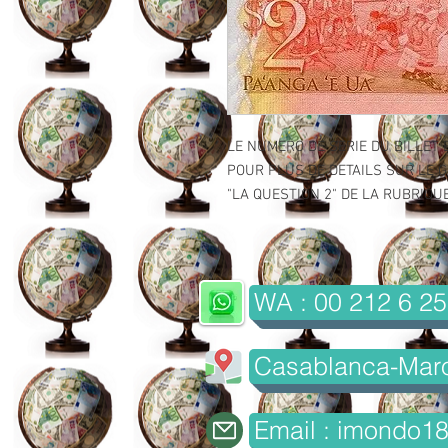
LE NUMERO DE SERIE DU BILLET 
POUR PLUS DE DETAILS SUR LE GR
"LA QUESTION 2" DE LA RUBRIQUE 
WA : 00 212 6 25
Casablanca-Mar
Email : imondo1