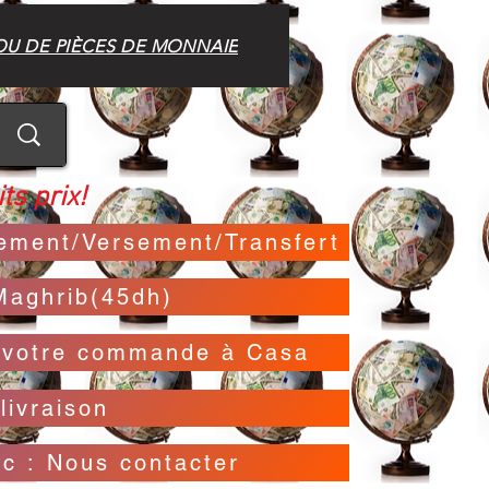
OU DE PIÈCES DE MONNAIE
ts prix!
irement/Versement/Transfert
Maghrib(45dh)
t votre commande à Casa
livraison
oc : Nous contacter