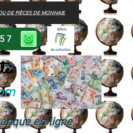
OU DE PIÈCES DE MONNAIE
 57
te
com
banque en ligne