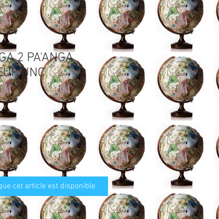
GA 2 PA'ANGA
EUF UNC
que cet article est disponible