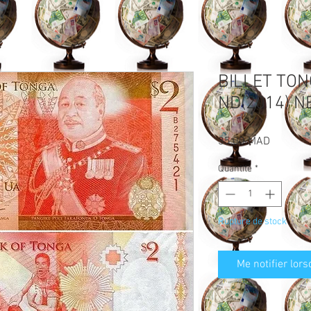
BILLET TON
ND(2014) N
Prix
35,00 MAD
Quantité
*
Rupture de stock
Me notifier lors