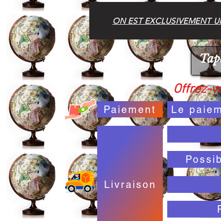
ON EST EXCLUSIVEMENT UN
Offrez-vo
Paiement
Le paiem
Possi
Livraison