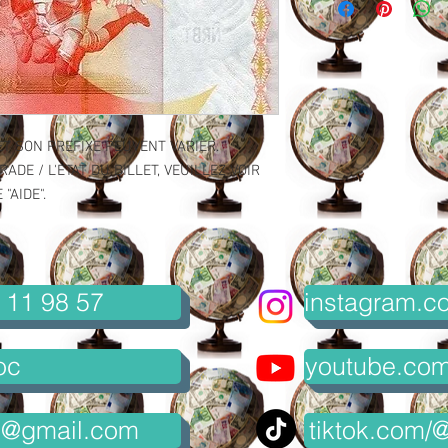
ET SON PREFIXE PEUVENT VARIER.
ADE / L'ETAT DU BILLET, VEUILLEZ VOIR
"AIDE".
 11 98 57
instagram.co
oc
youtube.com/
8@gmail.com
tiktok.com/@