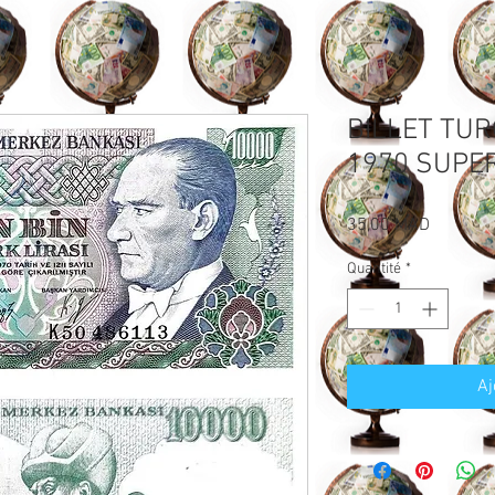
BILLET TUR
1970 SUPER
Prix
35,00 MAD
Quantité
*
Aj