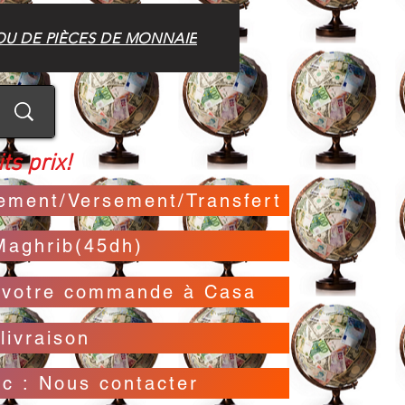
OU DE PIÈCES DE MONNAIE
ts prix!
irement/Versement/Transfert
Maghrib(45dh)
t votre commande à Casa
livraison
oc : Nous contacter