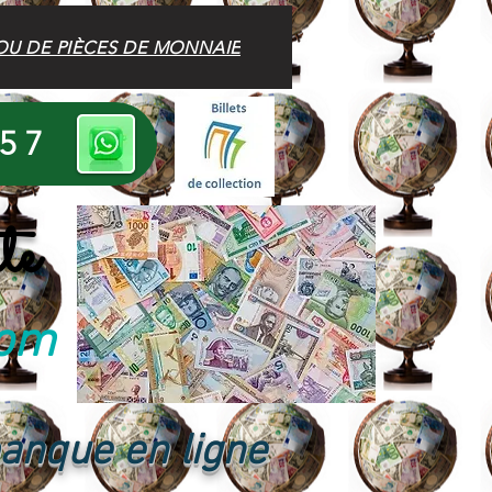
OU DE PIÈCES DE MONNAIE
 57
te
com
banque en ligne