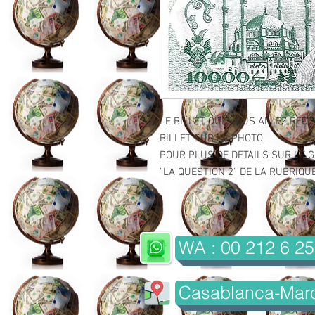
LE BILLET QUE VOUS ALLEZ RECE
BILLET SUR LA PHOTO.
POUR PLUS DE DETAILS SUR LE GR
"LA QUESTION 2" DE LA RUBRIQUE 
WA : 00 212 6 25
Casablanca-Mar