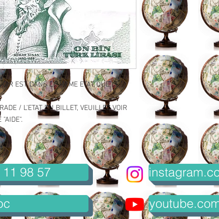
VOIR EST DANS LE MEME ETAT QUE LE
ADE / L'ETAT DU BILLET, VEUILLEZ VOIR
"AIDE".
 11 98 57
instagram.co
oc
youtube.com/