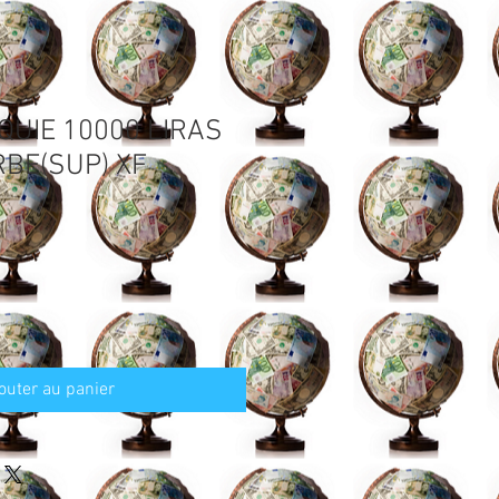
QUIE 10000 LIRAS
BE(SUP) XF
outer au panier