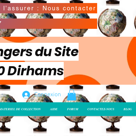
Possibilité de déclarer la valeur de l'envoi pour l'assurer : Nous contacter
7
ngers du Site
00 Dirhams
Connexion
MATERIEL DE COLLECTION
AIDE
FORUM
CONTACTEZ-NOUS
BLOG