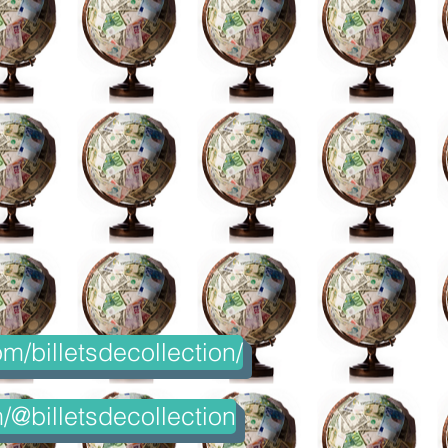
m/billetsdecollection/
@billetsdecollection