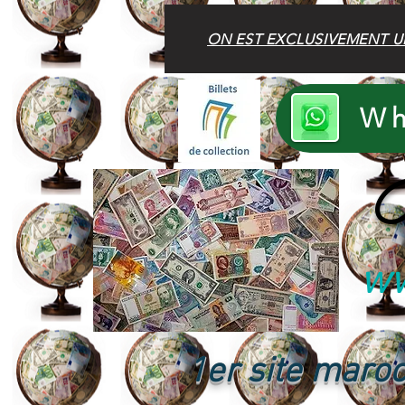
ON EST EXCLUSIVEMENT U
Wh
B
ww
1er site maroc