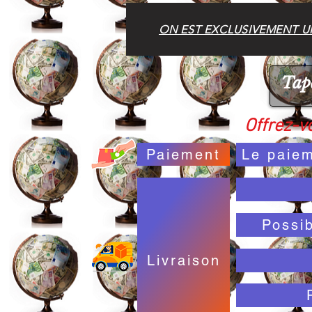
ON EST EXCLUSIVEMENT UN
Offrez-vo
Paiement
Le paiem
Possi
Livraison