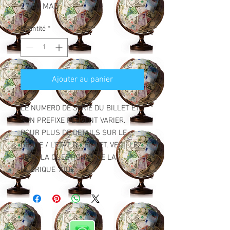
Prix
27,00 MAD
Quantité
*
Ajouter au panier
LE NUMERO DE SERIE DU BILLET ET
SON PREFIXE PEUVENT VARIER.
POUR PLUS DE DETAILS SUR LE
GRADE / L'ETAT DU BILLET, VEUILLEZ
VOIR "LA QUESTION 2" DE LA
RUBRIQUE "AIDE".