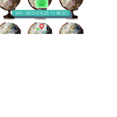
WA : 00 212 6 25 11 98 57
Casablanca-Maroc
Email : imondo18@gmail.com
facebook.com/billetsdecollection