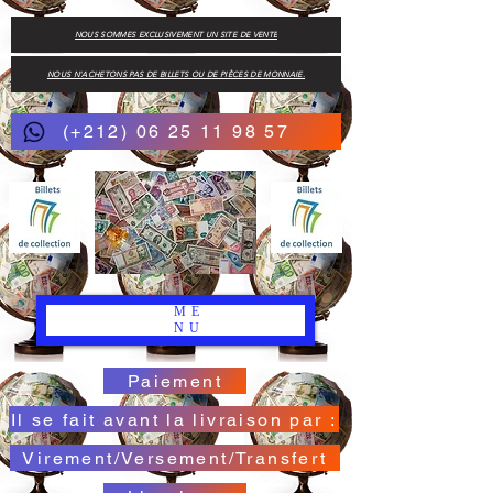
NOUS SOMMES EXCLUSIVEMENT UN SITE DE VENTE
NOUS N'ACHETONS PAS DE BILLETS OU DE PIÈCES DE MONNAIE.
(+212) 06 25 11 98 57
ME
NU
Paiement
Il se fait avant la livraison par :
Virement/Versement/Transfert