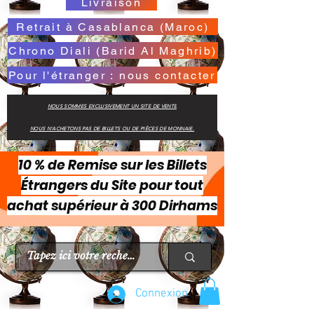
Livraison
Retrait à Casablanca (Maroc)
Chrono Diali (Barid Al Maghrib)
Pour l'étranger : nous contacter
NOUS SOMMES EXCLUSIVEMENT UN SITE DE VENTE
NOUS N'ACHETONS PAS DE BILLETS OU DE PIÈCES DE MONNAIE.
10 % de Remise sur les Billets
Étrangers du Site pour tout
achat supérieur à 300 Dirhams
Connexion