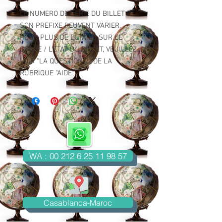
LE NUMERO DE SERIE DU BILLET ET
SON PREFIXE PEUVENT VARIER.
POUR PLUS DE DETAILS SUR LE
GRADE / L'ETAT DU BILLET, VEUILLEZ
VOIR "LA QUESTION 2" DE LA
RUBRIQUE "AIDE".
WA : 00 212 6 25 11 98 57
Casablanca-Maroc