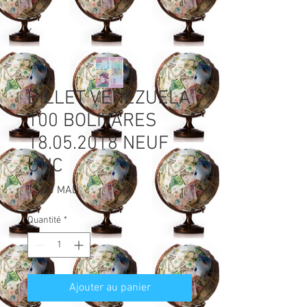
BILLET VENEZUELA
100 BOLIVARES
18.05.2018 NEUF
UNC
Prix
12,00 MAD
Quantité
*
Ajouter au panier