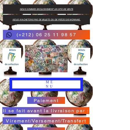
NOUS SOMMES EXCLUSIVEMENT UN SITE DE VENTE
NOUS N'ACHETONS PAS DE BILLETS OU DE PIÈCES DE MONNAIE.
(+212) 06 25 11 98 57
ME
NU
Paiement
Il se fait avant la livraison par :
Virement/Versement/Transfert