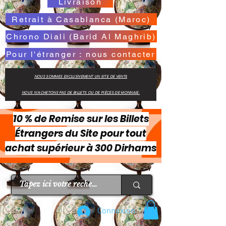
Livraison
Retrait à Casablanca (Maroc)
Chrono Diali (Barid Al Maghrib)
Pour l'étranger : nous contacter
NOUS SOMMES EXCLUSIVEMENT UN SITE DE VENTE
NOUS N'ACHETONS PAS DE BILLETS OU DE PIÈCES DE MONNAIE.
10 % de Remise sur les Billets
Étrangers du Site pour tout
achat supérieur à 300 Dirhams
Connexion