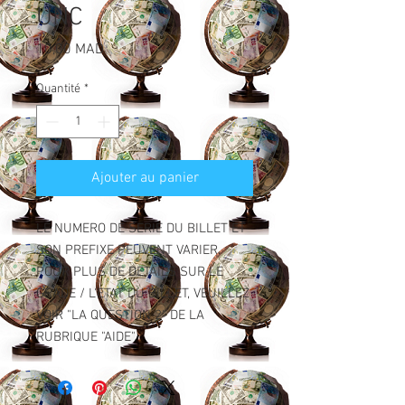
UNC
Prix
10,00 MAD
Quantité
*
Ajouter au panier
LE NUMERO DE SERIE DU BILLET ET
SON PREFIXE PEUVENT VARIER.
POUR PLUS DE DETAILS SUR LE
GRADE / L'ETAT DU BILLET, VEUILLEZ
VOIR "LA QUESTION 2" DE LA
RUBRIQUE "AIDE".