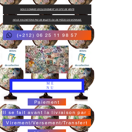
NOUS SOMMES EXCLUSIVEMENT UN SITE DE VENTE
NOUS N'ACHETONS PAS DE BILLETS OU DE PIÈCES DE MONNAIE.
(+212) 06 25 11 98 57
ME
NU
Paiement
Il se fait avant la livraison par :
Virement/Versement/Transfert