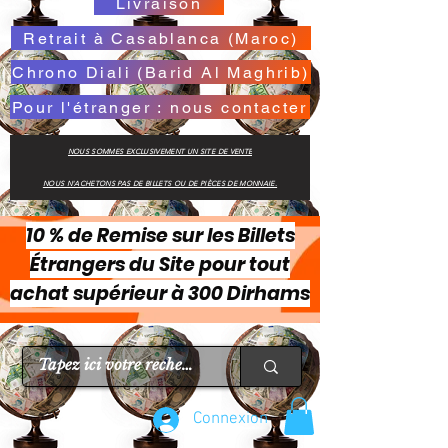
Livraison
Retrait à Casablanca (Maroc)
Chrono Diali (Barid Al Maghrib)
Pour l'étranger : nous contacter
NOUS SOMMES EXCLUSIVEMENT UN SITE DE VENTE
NOUS N'ACHETONS PAS DE BILLETS OU DE PIÈCES DE MONNAIE.
10 % de Remise sur les Billets
Étrangers du Site pour tout
achat supérieur à 300 Dirhams
Connexion