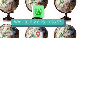
WA : 00 212 6 25 11 98 57
Casablanca-Maroc
Email : imondo18@gmail.com
facebook.com/billetsdecollection