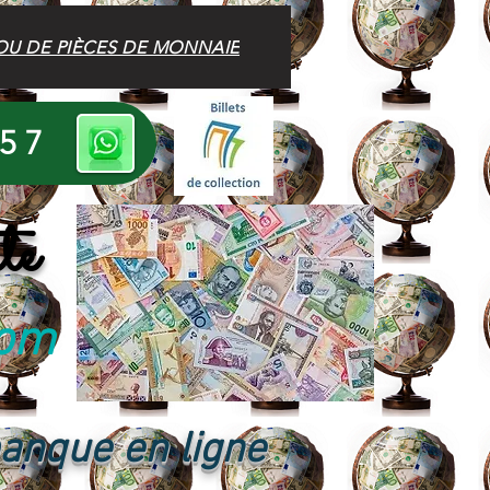
OU DE PIÈCES DE MONNAIE
 57
te
com
banque en ligne