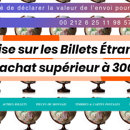
00 212 6 25 11 98 5
se sur les Billets Étra
 achat supérieur à 3
AUTRES BILLETS
PIECES DE MONNAIE
TIMBRES & CARTES POSTALES