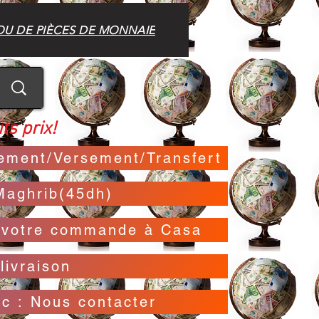
OU DE PIÈCES DE MONNAIE
ts prix!
irement/Versement/Transfert
Maghrib(45dh)
t votre commande à Casa
livraison
oc : Nous contacter