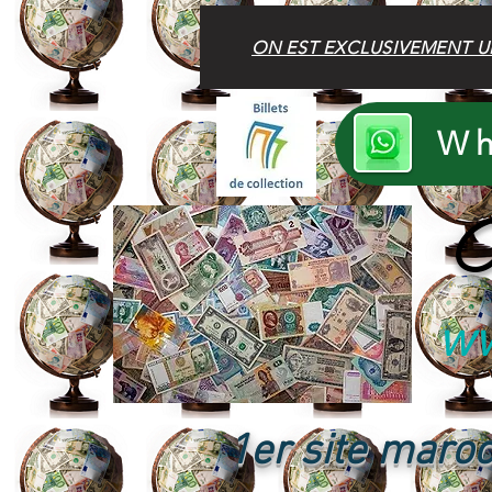
ON EST EXCLUSIVEMENT U
Wh
B
ww
1er site maroc