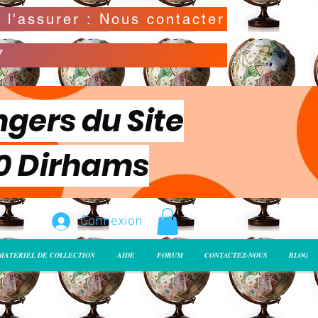
Possibilité de déclarer la valeur de l'envoi pour l'assurer : Nous contacter
7
ngers du Site
00 Dirhams
Connexion
MATERIEL DE COLLECTION
AIDE
FORUM
CONTACTEZ-NOUS
BLOG