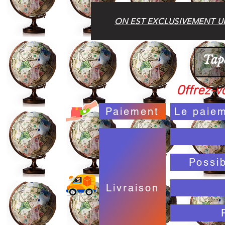
ON EST EXCLUSIVEMENT UN
Offrez-vo
Paiement
Le paiem
Possi
Livraison