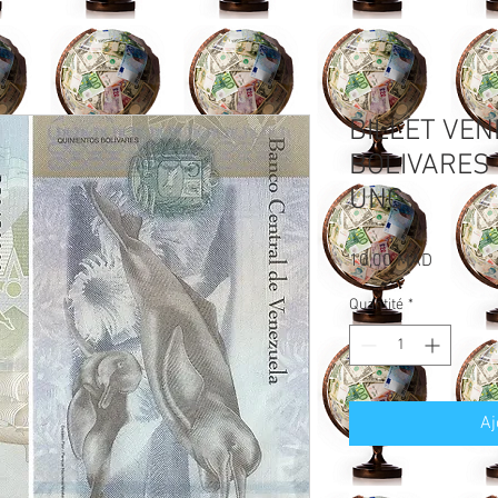
BILLET VEN
BOLIVARES 
UNC
Prix
10,00 MAD
Quantité
*
Aj