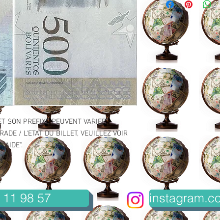
ET SON PREFIXE PEUVENT VARIER.
ADE / L'ETAT DU BILLET, VEUILLEZ VOIR
"AIDE".
 11 98 57
instagram.co