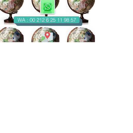
WA : 00 212 6 25 11 98 57
Casablanca-Maroc
Email : imondo18@gmail.com
facebook.com/billetsdecollection