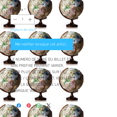
Quantité
*
Rupture de stock
Me notifier lorsque cet article est disponible
LE NUMERO DE SERIE DU BILLET ET
SON PREFIXE PEUVENT VARIER.
POUR PLUS DE DETAILS SUR LE
GRADE / L'ETAT DU BILLET, VEUILLEZ
VOIR "LA QUESTION 2" DE LA
RUBRIQUE "AIDE".