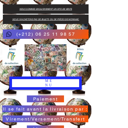
NOUS SOMMES EXCLUSIVEMENT UN SITE DE VENTE
NOUS N'ACHETONS PAS DE BILLETS OU DE PIÈCES DE MONNAIE.
(+212) 06 25 11 98 57
ME
NU
Paiement
Il se fait avant la livraison par :
Virement/Versement/Transfert