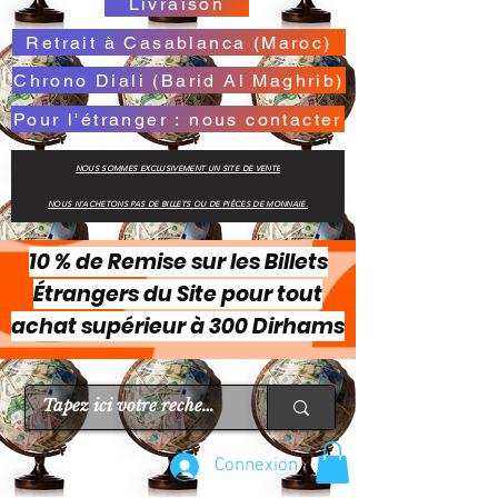
Livraison
Retrait à Casablanca (Maroc)
Chrono Diali (Barid Al Maghrib)
Pour l'étranger : nous contacter
NOUS SOMMES EXCLUSIVEMENT UN SITE DE VENTE
NOUS N'ACHETONS PAS DE BILLETS OU DE PIÈCES DE MONNAIE.
10 % de Remise sur les Billets
Étrangers du Site pour tout
achat supérieur à 300 Dirhams
Connexion