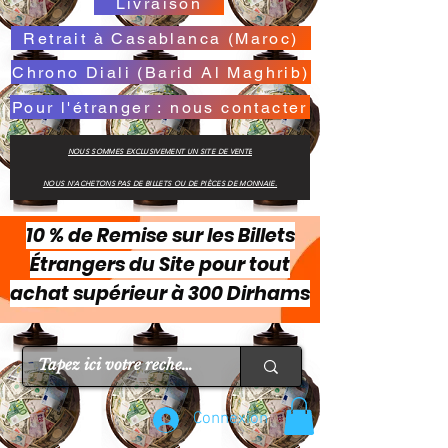
Livraison
Retrait à Casablanca (Maroc)
Chrono Diali (Barid Al Maghrib)
Pour l'étranger : nous contacter
NOUS SOMMES EXCLUSIVEMENT UN SITE DE VENTE
NOUS N'ACHETONS PAS DE BILLETS OU DE PIÈCES DE MONNAIE.
10 % de Remise sur les Billets
Étrangers du Site pour tout
achat supérieur à 300 Dirhams
Connexion