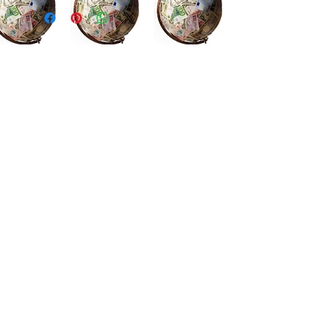
WA : 00 212 6 25 11 98 57
Casablanca-Maroc
Email : imondo18@gmail.com
facebook.com/billetsdecollection