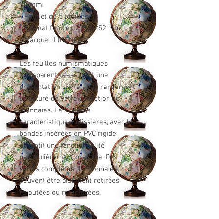
34 mm.
- Paquet de 5 feuilles.
- Format feuille : 202 x 252 mm.
- Marque : LINDNER.
Les feuilles numismatiques
transparentes assurent une
présentation claire et un rangement
structuré de votre collection de
monnaies. Le système
caractéristique à glissières, avec les
bandes insérées en PVC rigide,
garantit une fonctionnalité
particulièrement pratique. Des
séries complètes de monnaies
peuvent être aisément retirées,
rajoutées ou remplacées.