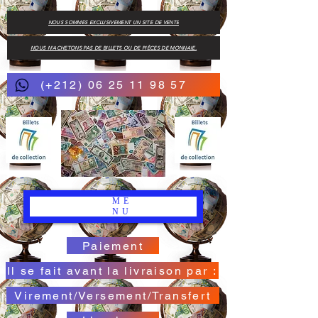
NOUS SOMMES EXCLUSIVEMENT UN SITE DE VENTE
NOUS N'ACHETONS PAS DE BILLETS OU DE PIÈCES DE MONNAIE.
(+212) 06 25 11 98 57
ME
NU
Paiement
Il se fait avant la livraison par :
Virement/Versement/Transfert