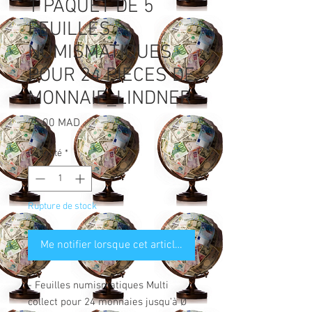
1 PAQUET DE 5
FEUILLES
NUMISMATIQUES
POUR 24 PIECES DE
MONNAIE_LINDNER
Prix
75,00 MAD
Quantité
*
Rupture de stock
Me notifier lorsque cet article est disponible
- Feuilles numismatiques Multi
collect pour 24 monnaies jusqu’à Ø