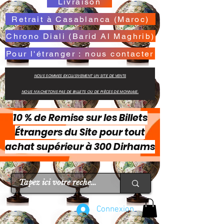
Livraison
Retrait à Casablanca (Maroc)
Chrono Diali (Barid Al Maghrib)
Pour l'étranger : nous contacter
NOUS SOMMES EXCLUSIVEMENT UN SITE DE VENTE
NOUS N'ACHETONS PAS DE BILLETS OU DE PIÈCES DE MONNAIE.
10 % de Remise sur les Billets
Étrangers du Site pour tout
achat supérieur à 300 Dirhams
Connexion