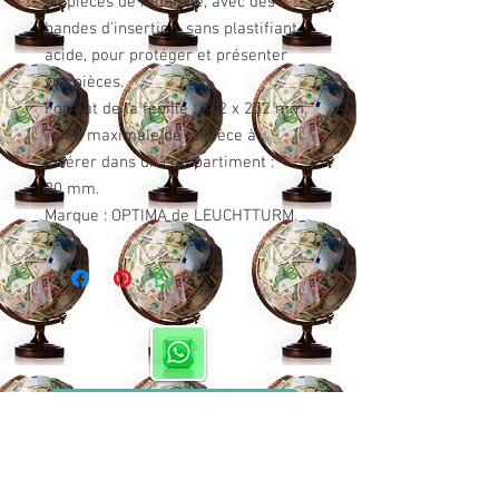
54 pièces de monnaie, avec des
bandes d'insertion, sans plastifiant
acide, pour protéger et présenter
vos pièces.
Format de la feuille : 202 x 252 mm.
Taille maximale de la pièce à
insérer dans un compartiment :
20 mm.
Marque : OPTIMA de LEUCHTTURM.
WA : 00 212 6 25 11 98 57