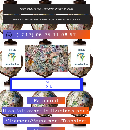
NOUS SOMMES EXCLUSIVEMENT UN SITE DE VENTE
NOUS N'ACHETONS PAS DE BILLETS OU DE PIÈCES DE MONNAIE.
(+212) 06 25 11 98 57
ME
NU
Paiement
Il se fait avant la livraison par :
Virement/Versement/Transfert