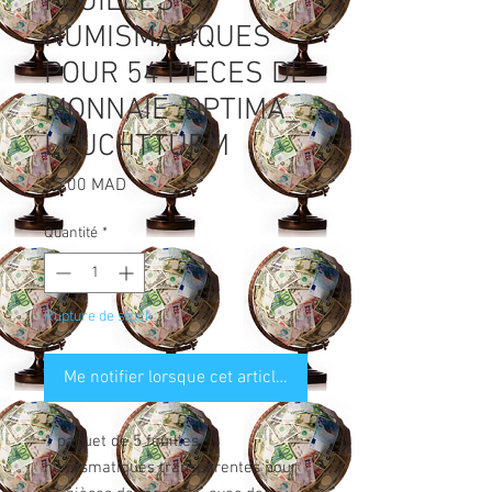
FEUILLES
NUMISMATIQUES
POUR 54 PIECES DE
MONNAIE_OPTIMA_
LEUCHTTURM
Prix
75,00 MAD
Quantité
*
Rupture de stock
Me notifier lorsque cet article est disponible
1 paquet de 5 feuilles
numismatiques transparentes pour