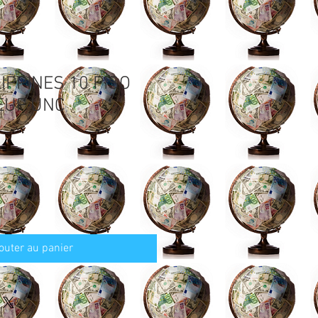
LIPPINES 10 PISO
EUF UNC
outer au panier