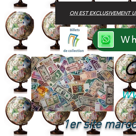
ON EST EXCLUSIVEMENT U
Wh
B
ww
1er site maroc