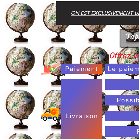
ON EST EXCLUSIVEMENT UN
Offrez-vo
Paiement
Le paiem
Possi
Livraison