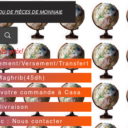
OU DE PIÈCES DE MONNAIE
ts prix!
irement/Versement/Transfert
Maghrib(45dh)
t votre commande à Casa
livraison
oc : Nous contacter