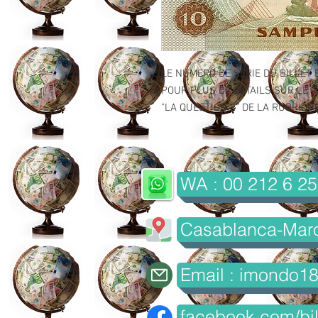
LE NUMERO DE SERIE DU BILLET 
POUR PLUS DE DETAILS SUR LE GR
"LA QUESTION 2" DE LA RUBRIQUE 
WA : 00 212 6 25
Casablanca-Mar
Email : imondo1
facebook.com/bil