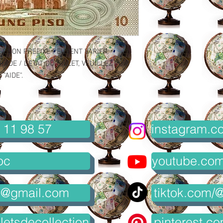
ET SON PREFIXE PEUVENT VARIER.
ADE / L'ETAT DU BILLET, VEUILLEZ VOIR
"AIDE".
 11 98 57
instagram.co
oc
youtube.com/
8@gmail.com
tiktok.com/@
letsdecollection
pinterest.co