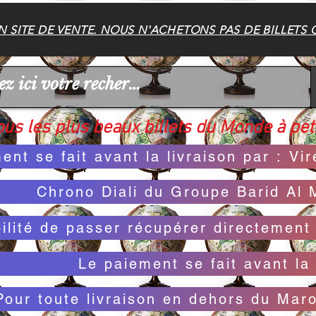
 SITE DE VENTE. NOUS N'ACHETONS PAS DE BILLETS 
us les plus beaux billets du Monde à peti
ent se fait avant la livraison par : V
Chrono Diali du Groupe Barid Al 
bilité de passer récupérer directemen
Le paiement se fait avant la 
Pour toute livraison en dehors du Mar