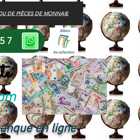
OU DE PIÈCES DE MONNAIE
 57
te
com
banque en ligne