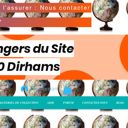
Possibilité de déclarer la valeur de l'envoi pour l'assurer : Nous contacter
7
ngers du Site
00 Dirhams
Connexion
MATERIEL DE COLLECTION
AIDE
FORUM
CONTACTEZ-NOUS
BLOG