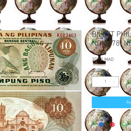
BILLET PHI
ND(1978) N
Prix
30,00 MAD
Quantité
*
Aj