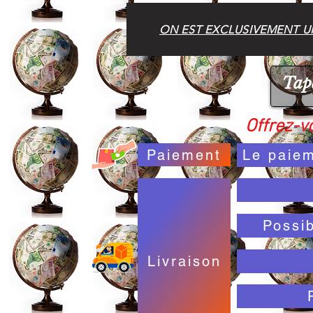
ON EST EXCLUSIVEMENT UN
Offrez-vo
Paiement
Le paiem
Possi
Livraison