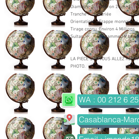
Diamètre :
Environ 24 mm
Tranche :
Striée
Orientation :
Frappe monnaie ↑↓
Tirage connu :
Environ 4 Millions
Sultan :
Mohammed V ben Yo
LA PIECE QUE VOUS ALLEZ RECEV
PHOTO.
WA : 00 212 6 25
Casablanca-Mar