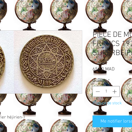
PIECE DE M
FRANCS 192
SUPERBE(Pr
Prix
65,00 MAD
Quantité
*
Rupture de stock
ier héjirien-)
Me notifier lors