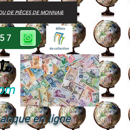
OU DE PIÈCES DE MONNAIE
 57
te
com
banque en ligne