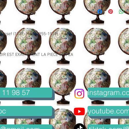
ussef (1927-1953, 1955-1957)
OIR EST EXACTEMENT LA PIECE SUR LA
 11 98 57
instagram.co
oc
youtube.com/