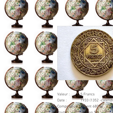
Valeur :
5 Francs
Date :
1933 (1352 -calendr
Composition :
Argent 680‰
Poids :
Environ 5 g