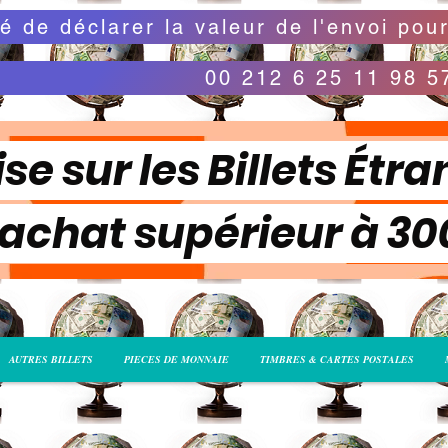
00 212 6 25 11 98 5
se sur les Billets Étra
 achat supérieur à 3
AUTRES BILLETS
PIECES DE MONNAIE
TIMBRES & CARTES POSTALES