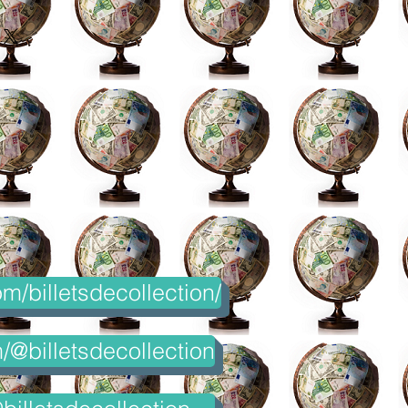
m/billetsdecollection/
@billetsdecollection