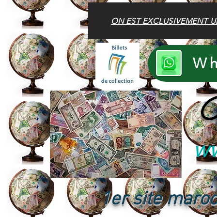
ON EST EXCLUSIVEMENT U
Wh
B
ww
1er site maroc