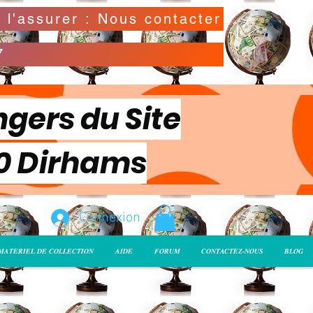
Possibilité de déclarer la valeur de l'envoi pour l'assurer : Nous contacter
7
ngers du Site
00 Dirhams
Connexion
MATERIEL DE COLLECTION
AIDE
FORUM
CONTACTEZ-NOUS
BLOG