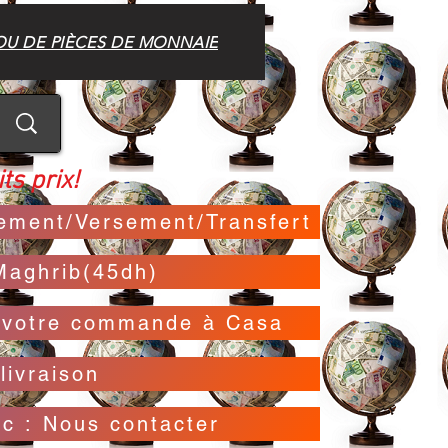
OU DE PIÈCES DE MONNAIE
ts prix!
irement/Versement/Transfert
Maghrib(45dh)
t votre commande à Casa
livraison
oc : Nous contacter