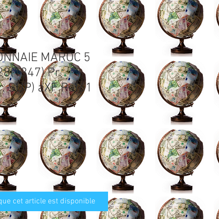
ONNAIE MAROC 5
8(1347) Pr.
. SUP) aXF Réf61
que cet article est disponible